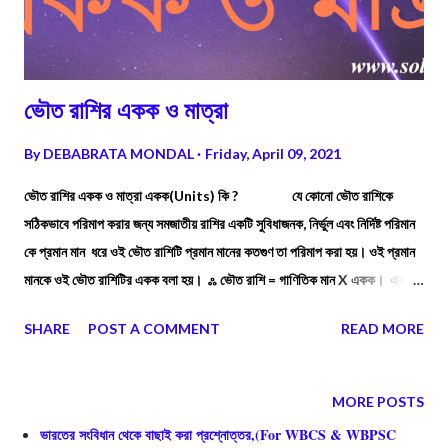
ভৌত রাশির একক ও মাত্রা
By
DEBABRATA MONDAL
Friday, April 09, 2021
ভৌত রাশির একক ও মাত্রা একক(Units) কি ? যে কোনো ভৌত রাশিকে
সঠিকভাবে পরিমাপ করার জন্য সমজাতীয় রাশির একটি সুবিধাজনক, নির্ভুল এবং নির্দিষ্ট পরিমান
কে প্রমান মান ধরে ওই ভৌত রাশিটি প্রমান মানের কতগুণ তা পরিমাপ করা হয়। ওই প্রমান
মানকে ওই ভৌত রাশিটির একক বলা হয়। ஃ ভৌত রাশি = গাণিতিক মান X একক। একক
কয় প্রকার ও কি কি ? একককে প্রধানত দুই ভাগে ভাগ করা হয় : 1) প্রাথমিক বা মূল
SHARE
POST A COMMENT
READ MORE
একক :: সেই সমস্ত ভৌত রাশির এককগুলিকে প্রাথমিক বা মূল একক বলে যাদের মধ্যে
নিম্নলিখিত বৈশিষ্ট্য গুলি পরিলক্ষিত হয় - (i) যে সমস্ত ভৌত রাশির
একক পরস্পরের ওপর বা অন্য কোনো ভৌত রাশির এককের ওপরে নির্ভরশীল নয় এবং ,
MORE POSTS
(ii) এই সমস্ত এককের সাহায্যে অন্য ভৌতরাশির একক গঠন করা যায়
ভারতের সংবিধান থেকে বাছাই করা প্রশ্নোত্তর,(For WBCS & WBPSC
2)লব্ধ একক :: এক বা একাধ...