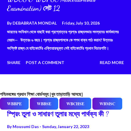
Examination) সেট 12
By
DEBABRATA MONDAL
Friday, July 10, 2026
ভারতের সংবিধান থেকে বাছাই করা প্রশ্নোত্তর প্রশ্নঃ রাজ্যসভার সদস্যদের কার্যকালের
মেয়াদ— উত্তরঃ ৬ বছর। প্রশ্নঃ রাজ্যপালকে কে শপথ বাক্য পাঠ করান? উত্তরঃ
সংশ্লিষ্ট রাজ্য যে হাইকোর্টের এক্তিয়ারভুক্ত সেই হাইকোর্টের প্রধান বিচারপতি।
SHARE
POST A COMMENT
READ MORE
পশ্চিমবঙ্গের প্রধান শিক্ষা বোর্ডসমূহ [খুব তাড়াতাড়ি আসছে]
WBBPE
WBBSE
WBCHSE
WBMSC
স্প্রিং তুলা ও সাধারণ তুলার মধ্যে পার্থক্য কী ?
By
Mousumi Das
Sunday, January 22, 2023