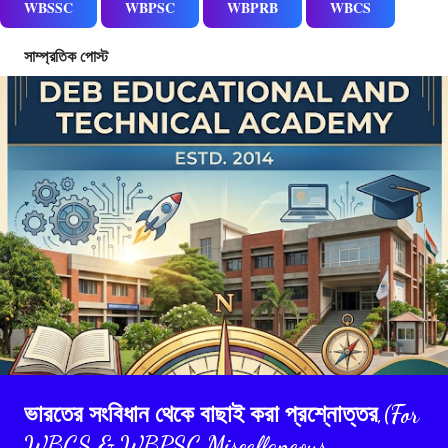
WBSSC
WBPSC
WBPRB
WBCS
সাম্প্রতিক পোস্ট
ভারতের সংবিধান থেকে বাছাই করা প্রশ্নোত্তর,(For
WBCS & WBPSC Miscellaneous