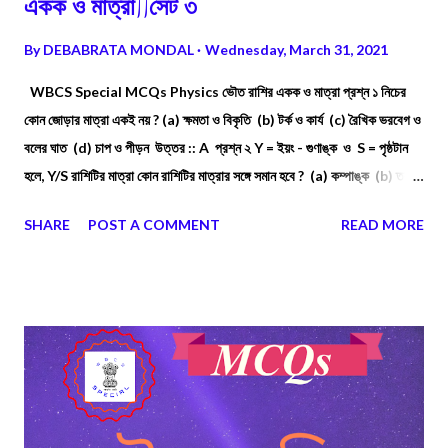
একক ও মাত্রা||সেট ৩
By
DEBABRATA MONDAL
Wednesday, March 31, 2021
WBCS Special MCQs Physics ভৌত রাশির একক ও মাত্রা প্রশ্ন ১ নিচের
কোন জোড়ার মাত্রা একই নয় ? (a) ক্ষমতা ও বিকৃতি (b) টর্ক ও কার্য (c) রৈখিক ভরবেগ ও
বলের ঘাত (d) চাপ ও পীড়ন উত্তর :: A প্রশ্ন ২ Y = ইয়ং - গুণাঙ্ক ও S = পৃষ্ঠটান
হলে, Y/S রাশিটির মাত্রা কোন রাশিটির মাত্রার সঙ্গে সমান হবে ? (a) কম্পাঙ্ক (b) তরঙ্গ
সংখ্যা (c) তরঙ্গ দৈর্ঘ্য (d) তরঙ্গ গতিবেগ উত্তর :: B
SHARE
POST A COMMENT
READ MORE