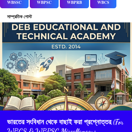
WBSSC
WBPSC
WBPRB
WBCS
সাম্প্রতিক পোস্ট
ভারতের সংবিধান থেকে বাছাই করা প্রশ্নোত্তর,(For
WBCS & WBPSC Miscellaneous