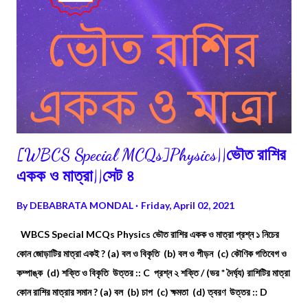
[WBCS Special MCQs]Physics||ভৌত রাশির
একক ও মাত্রা||সেট ৪
By
DEBABRATA MONDAL
Friday, April 02, 2021
WBCS Special MCQs Physics ভৌত রাশির একক ও মাত্রা প্রশ্ন ১ নিচের
কোন জোড়াটির মাত্রা একই ? (a) বল ও বিকৃতি (b) বল ও পীড়ন (c) কৌণিক গতিবেগ ও
কম্পাঙ্ক (d) শক্তি ও বিকৃতি উত্তর :: C প্রশ্ন ২ শক্তি / (ভর * দৈর্ঘ্য) রাশিটির মাত্রা
কোন রাশির মাত্রার সমান ? (a) বল (b) চাপ (c) ক্ষমতা (d) ত্বরণ উত্তর :: D