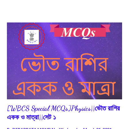
[WBCS Special MCQs]Physics||ভৌত রাশির
একক ও মাত্রা||সেট ১