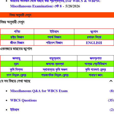
ভারতের সংবিধান থেকে বাছাই করা প্রশ্নোত্তর,(For WBCS & WBPSC
Miscellaneous Examination) সেট 8
- 5/28/2026
বিষয় অনুযায়ী দেখুন
বিষয় অনুযায়ী দেখুন
গণিত
ইতিহাস
ভূগোল
রাষ্ট্র বিজ্ঞান
পদার্থ বিজ্ঞান
রসায়ন বিদ্যা
জীবন বিজ্ঞান
পরিবেশ বিজ্ঞান
ENGLISH
একনজরে ভারতের ভূগোল
জলবায়ু
বায়ুপ্রবাহ
জলপ্রপাত
হ্রদ
জলসেচ ব্যবস্থা
শস্যের শ্রেণীবিভাগ
কৃষি বিপ্লব
স্থানান্তর কৃষি অঞ্চল
কৃষি গবেষণা কেন্দ্র
তাপ বিদ্যুৎ কেন্দ্র
পারমাণবিক বিদ্যুৎ কেন্দ্র
সাধারণ জ্ঞান
যে সব বিষয়ে লেখা আছে
Miscellaneous Q&A for WBCS Exam
8
WBCS Questions
35
ইতিহাস
2