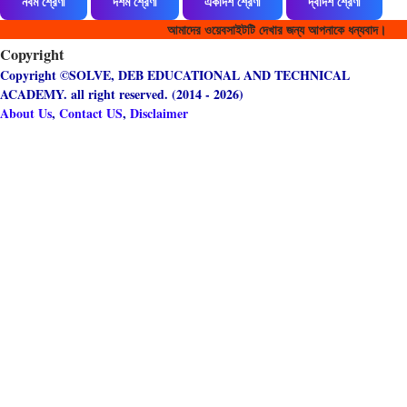
নবম শ্রেণী
দশম শ্রেণী
একাদশ শ্রেণী
দ্বাদশ শ্রেণী
জীববিদ্যা MCQ (WBCS Special)
325
আমাদের ওয়েবসাইটটি দেখার জন্য আপনাকে ধন্যবাদ।
Copyright
জীববিদ্যা VSQ (WBCS Special)
158
Copyright ©SOLVE, DEB EDUCATIONAL AND TECHNICAL
ACADEMY. all right reserved. (2014 - 2026)
জীববিদ্যা(BIOLOGY)
8
About Us
,
Contact US
,
Disclaimer
দশম শ্রেণী - জীবনবিজ্ঞান - বহু বিকল্পভিত্তিক প্রশ্ন
1
দশম শ্রেণী - জীবনবিজ্ঞান - এক নম্বরের প্রশ্ন
1
দশম শ্রেণী - জীবনবিজ্ঞান - গুরুত্বপূর্ণ তথ্য
1
দশম শ্রেণী - জীবনবিজ্ঞান - বিসদৃশ শব্দ
1
দশম শ্রেণী - জীবনবিজ্ঞান - শূন্যস্থান পূরণ
1
দশম শ্রেণী - জীবনবিজ্ঞান - সত্য মিথ্যা
1
দশম শ্রেণী - জীবনবিজ্ঞান - সদৃশ জোড়
1
দশম শ্রেণী - জীবনবিজ্ঞান - সমতা বিধান
1
দশম শ্রেণী - ভৌতবিজ্ঞান - এক নম্বরের প্রশ্ন
1