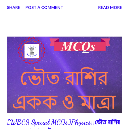
SHARE
POST A COMMENT
READ MORE
[WBCS Special MCQs]Physics||ভৌত রাশির