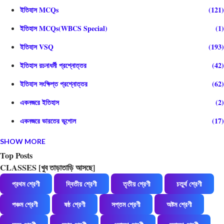
ইতিহাস MCQs
121
ইতিহাস MCQs(WBCS Special)
1
ইতিহাস VSQ
193
ইতিহাস রচনাধর্মী প্রশ্নোত্তর
42
ইতিহাস সংক্ষিপ্ত প্রশ্নোত্তর
62
একনজরে ইতিহাস
2
একনজরে ভারতের ভূগোল
17
SHOW MORE
গণিত
1
Top Posts
গণিত অনুশীলন
20
CLASSES [খুব তাড়াতাড়ি আসছে]
জীবনবিজ্ঞান MCQs
52
প্রথম শ্রেণী
দ্বিতীয় শ্রেণী
তৃতীয় শ্রেণী
চতুর্থ শ্রেণী
জীবনবিজ্ঞান VSQ
87
পঞ্চম শ্রেণী
ষষ্ঠ শ্রেণী
সপ্তম শ্রেণী
অষ্টম শ্রেণী
জীববিজ্ঞানের সংক্ষিপ্ত প্রশ্নোত্তর
151