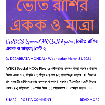
[WBCS Special MCQs]Physics||ভৌত রাশির
একক ও মাত্রা||সেট ২
By
DEBABRATA MONDAL
Wednesday, March 31, 2021
WBCS Special MCQs Physics ভৌত রাশির একক ও মাত্রা প্রশ্ন ১ পাসকাল
কিসের একক ? (a) বিকৃতি (b) পীড়ন (c) চাপ (d) সান্দ্রতাঙ্ক উত্তর :: B পীড়ন ও
চাপ সমজাতীয় রাশি এবং চাপের একক হল পাসকাল। প্রশ্ন ২ 'ইলেকট্রন - ভোল্ট' কিসের
একক ? (a) তড়িদাধান (b) তড়িৎ বিভব (c) তড়িৎক্ষমতা (d) শক্তি উত্তর :: D
'ইলেকট্রন - ভোল্ট' হল শক্তির একটি ক্ষুদ্র একক।
SHARE
POST A COMMENT
READ MORE