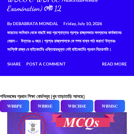
Examination) সেট 12
By
DEBABRATA MONDAL
Friday, July 10, 2026
ভারতের সংবিধান থেকে বাছাই করা প্রশ্নোত্তর প্রশ্নঃ রাজ্যসভার সদস্যদের কার্যকালের
মেয়াদ— উত্তরঃ ৬ বছর। প্রশ্নঃ রাজ্যপালকে কে শপথ বাক্য পাঠ করান? উত্তরঃ
সংশ্লিষ্ট রাজ্য যে হাইকোর্টের এক্তিয়ারভুক্ত সেই হাইকোর্টের প্রধান বিচারপতি।
SHARE
POST A COMMENT
READ MORE
পশ্চিমবঙ্গের প্রধান শিক্ষা বোর্ডসমূহ [খুব তাড়াতাড়ি আসছে]
WBBPE
WBBSE
WBCHSE
WBMSC