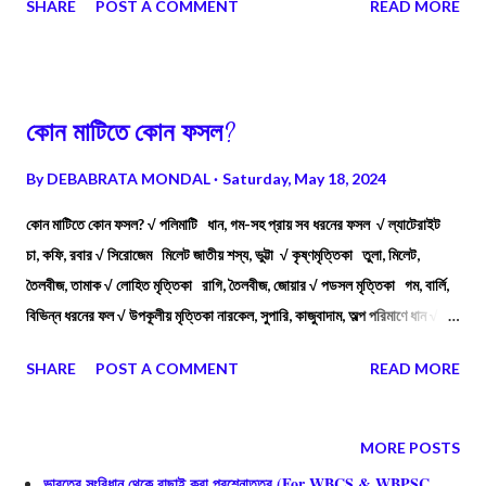
SHARE
POST A COMMENT
READ MORE
খুব বেশি হয়, ফলে নদীর স্রোতও খুব বেশি হয়। স্বভাবতই পার্বত্য অঞ্চলে নদী তার প্রবল
জলস্রোতের সাহায্যে কঠিন পাথর বা শিলাখণ্ডকে ক্ষয় করে এবং ক্ষয়জাত পদার্থ ও
প্রস্তরখণ্ডকে সবেগে বহনও করে। উচ্চ প্রবাহে নদীর এই ক্ষয়কার্য প্রধানত চারটি
প্রক্রিয়ার দ্বারা সম্পন্ন হয়। এই প্রক্রিয়া গুলি হলো - অবঘর্ষ ক্ষয়, ঘর্ষণ ক্ষয়, জলপ্রবাহ
কোন মাটিতে কোন ফসল?
ক্ষয় ও দ্রবণ ক্ষয়। নদীর ক্ষয়কাজের ফলে বিভিন্ন ভূমিরূপের সৃষ্টি হয়, যেমন: (১) ইংরেজি "।"
এবং "V" অক্ষরের মতো নদী উপত্যকা: পার্বত্য গতিপথের প্রথম অবস্থায় প্রবল বেগে
By
DEBABRATA MONDAL
Saturday, May 18, 2024
নদী তার গতিপথের ...
কোন মাটিতে কোন ফসল? √ পলিমাটি ধান, গম-সহ প্রায় সব ধরনের ফসল √ ল্যাটেরাইট
চা, কফি, রবার √ সিরোজেম মিলেট জাতীয় শস্য, ভুট্টা √ কৃষ্ণমৃত্তিকা তুলা, মিলেট,
তৈলবীজ, তামাক √ লোহিত মৃত্তিকা রাগি, তৈলবীজ, জোয়ার √ পডসল মৃত্তিকা গম, বার্লি,
বিভিন্ন ধরনের ফল √ উপকূলীয় মৃত্তিকা নারকেল, সুপারি, কাজুবাদাম, অল্প পরিমাণে ধান √
ভাবর মৃত্তিকা তৃণ
SHARE
POST A COMMENT
READ MORE
MORE POSTS
ভারতের সংবিধান থেকে বাছাই করা প্রশ্নোত্তর,(For WBCS & WBPSC