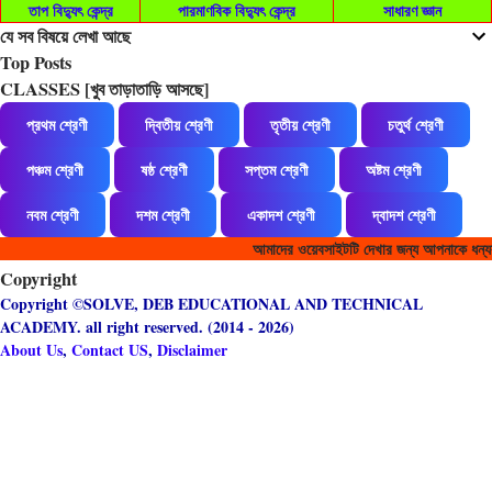
তাপ বিদ্যুৎ কেন্দ্র
পারমাণবিক বিদ্যুৎ কেন্দ্র
সাধারণ জ্ঞান
যে সব বিষয়ে লেখা আছে
Top Posts
CLASSES [খুব তাড়াতাড়ি আসছে]
প্রথম শ্রেণী
দ্বিতীয় শ্রেণী
তৃতীয় শ্রেণী
চতুর্থ শ্রেণী
পঞ্চম শ্রেণী
ষষ্ঠ শ্রেণী
সপ্তম শ্রেণী
অষ্টম শ্রেণী
নবম শ্রেণী
দশম শ্রেণী
একাদশ শ্রেণী
দ্বাদশ শ্রেণী
আমাদের ওয়েবসাইটটি দেখার জন্য আপনাকে ধন্যবা
Copyright
Copyright ©SOLVE, DEB EDUCATIONAL AND TECHNICAL
ACADEMY. all right reserved. (2014 - 2026)
About Us
,
Contact US
,
Disclaimer