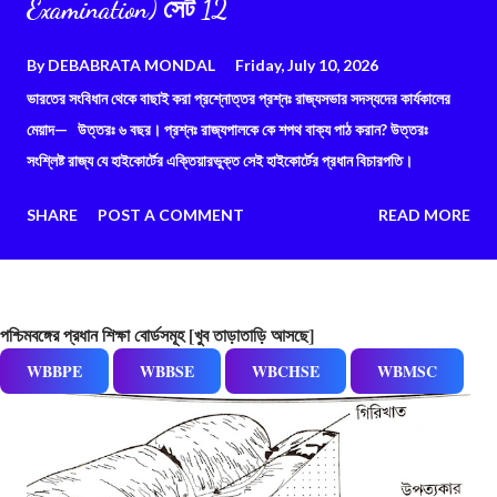
Examination) সেট 12
By
DEBABRATA MONDAL
Friday, July 10, 2026
ভারতের সংবিধান থেকে বাছাই করা প্রশ্নোত্তর প্রশ্নঃ রাজ্যসভার সদস্যদের কার্যকালের
মেয়াদ— উত্তরঃ ৬ বছর। প্রশ্নঃ রাজ্যপালকে কে শপথ বাক্য পাঠ করান? উত্তরঃ
সংশ্লিষ্ট রাজ্য যে হাইকোর্টের এক্তিয়ারভুক্ত সেই হাইকোর্টের প্রধান বিচারপতি।
SHARE
POST A COMMENT
READ MORE
পশ্চিমবঙ্গের প্রধান শিক্ষা বোর্ডসমূহ [খুব তাড়াতাড়ি আসছে]
WBBPE
WBBSE
WBCHSE
WBMSC