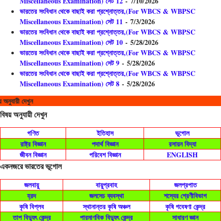
Miscellaneous Examination) সেট 12
- 7/10/2026
ভারতের সংবিধান থেকে বাছাই করা প্রশ্নোত্তর,(For WBCS & WBPSC
ক্ষয়, জলপ্রবাহ ক্ষয় ও দ্রবণ ক্ষয়। নদীর ক্ষয়কাজের ফলে বিভিন্ন ভূমিরূপের সৃষ্টি হয়,
Miscellaneous Examination) সেট 11
- 7/3/2026
যেমন: (১) ইংরেজি "।" এবং "V" অক্ষরের মতো নদী উপত্যকা: পার্বত্য
ভারতের সংবিধান থেকে বাছাই করা প্রশ্নোত্তর,(For WBCS & WBPSC
গতিপথের প্রথম অবস্থায় প্রবল বেগে নদী তার গতিপথের ...
Miscellaneous Examination) সেট 10
- 5/28/2026
ভারতের সংবিধান থেকে বাছাই করা প্রশ্নোত্তর,(For WBCS & WBPSC
Miscellaneous Examination) সেট 9
- 5/28/2026
ভারতের সংবিধান থেকে বাছাই করা প্রশ্নোত্তর,(For WBCS & WBPSC
Miscellaneous Examination) সেট 8
- 5/28/2026
েখুন
বিষয় অনুযায়ী দেখুন
গণিত
ইতিহাস
ভূগোল
রাষ্ট্র বিজ্ঞান
পদার্থ বিজ্ঞান
রসায়ন বিদ্যা
জীবন বিজ্ঞান
পরিবেশ বিজ্ঞান
ENGLISH
একনজরে ভারতের ভূগোল
জলবায়ু
বায়ুপ্রবাহ
জলপ্রপাত
হ্রদ
জলসেচ ব্যবস্থা
শস্যের শ্রেণীবিভাগ
কৃষি বিপ্লব
স্থানান্তর কৃষি অঞ্চল
কৃষি গবেষণা কেন্দ্র
তাপ বিদ্যুৎ কেন্দ্র
পারমাণবিক বিদ্যুৎ কেন্দ্র
সাধারণ জ্ঞান