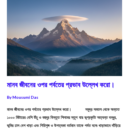
দিয়ে প্রবাহিত হবার দরুন বেগ তুলনামূলক কম হয়ে থাকে। উন্মুক্ত সমুদ্রের ওপর দিয়ে
দীর্ঘপথ প্রবাহিত হ...
মানব জীবনের ওপর পর্বতের প্রভাব উল্লেখ করো।
By
Mousumi Das
মানব জীবনের ওপর পর্বতের প্রভাব উল্লেখ করো। সমুদ্র সমতল থেকে অন্তত
১০০০ মিটারের বেশি উঁচু ও বহুদূর বিস্তৃত শিলাময় স্তূপ যার ভূপ্রকৃতি অত্যন্ত বন্ধুর,
ভূমির ঢাল বেশ খাড়া এবং গিরিশৃঙ্গ ও উপত্যকা বর্তমান তাকে পর্বত বলে৷ খাড়াভাবে দাঁড়িয়ে