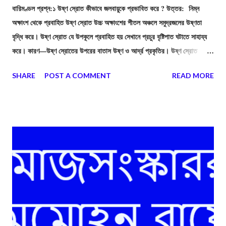
বারিমণ্ডল প্রশ্ন:১ উষ্ণ স্রোত কীভাবে জলবায়ুকে প্রভাবিত করে ? উত্তর: নিম্ন
অক্ষাংশ থেকে প্রবাহিত উষ্ণ স্রোত উচ্চ অক্ষাংশের শীতল অঞ্চলে সমুদ্রজলের উষ্ণতা
বৃদ্ধি করে। উষ্ণ স্রোত যে উপকূলে প্রবাহিত হয় সেখানে প্রচুর বৃষ্টিপাত ঘটাতে সাহায্য
করে। কারণ—উষ্ণ স্রোতের উপরের বাতাস উষ্ণ ও আর্দ্র প্রকৃতির। উষ্ণ স্রোত
নিরক্ষীয় অঞ্চল ও মেরু অঞ্চলের সমুদ্রের জলে উষ্ণতার সমতা বিধানে সাহায্য করে। তাছাড়া
SHARE
POST A COMMENT
READ MORE
উষ্ণ স্রোত সংলগ্ন উপকূলের উষ্ণতাও বৃদ্ধি করে।