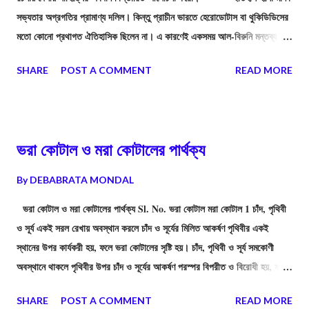
সভ্যতার অগ্রগতির প্রামাণ্য দলিল। কিন্তু প্রাচীন ভারতে হেরোডোটাস বা থুকিডিডিসের
মতো কোনো প্রথাগত ঐতিহাসিক ছিলেন না। এ কারণেই একসময় আল-বিরুনি মন্তব্য
করেছিলেন যে, "ভারতীয়দের কোনো ইতিহাস চেতনা নেই।" কিন্তু এই ধারণা সম্পূর্ণ সত্য
SHARE
POST A COMMENT
READ MORE
নয়। প্রাচীন ভারতের মুনি-ঋষি এবং কবিরা সরাসরি ইতিহাস না লিখলেও, তাঁদের রচিত
বিপুল সাহিত্যরাশির মধ্যে ছড়িয়ে আছে ইতিহাসের মহামূল্যবান উপাদান। এই
উপাদানগুলিকে বিজ্ঞানসম্মতভাবে বিশ্লেষণ করলেই প্রাচীন ভারতের লুপ্ত ইতিহাস
পুনরুদ্ধার করা সম্ভব।
ভরা কোটাল ও মরা কোটালের পার্থক্য
By
DEBABRATA MONDAL
ভরা কোটাল ও মরা কোটালের পার্থক্য Sl. No. ভরা কোটাল মরা কোটাল 1 চাঁদ, পৃথিবী
ও সূর্য একই সরল রেখায় অবস্থান করলে চাঁদ ও সূর্যের মিলিত আকর্ষণ পৃথিবীর একই
স্থানের উপর কার্যকরী হয়, ফলে ভরা কোটালের সৃষ্টি হয়। চাঁদ, পৃথিবী ও সূর্য সমকোণী
অবস্থানে থাকলে পৃথিবীর উপর চাঁদ ও সূর্যের আকর্ষণ পরস্পর বিপরীত ও বিরোধী হয়, ফলে
মরা কোটালের সৃষ্টি হয়। 2 মানবজীবনের উপর ভরা কোটালে (নদী-মোহানা, নৌ-চলাচল, মাছ
SHARE
POST A COMMENT
READ MORE
আহরণ ইত্যাদি)-র প্রভাব বেশি। মানবজীবনের উপর মরা কোটালের প্রভাব কম। 3 ভরা