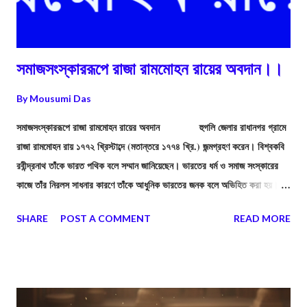
সমাজসংস্কাররূপে রাজা রামমোহন রায়ের অবদান।।
By
Mousumi Das
সমাজসংস্কাররূপে রাজা রামমোহন রায়ের অবদান হুগলি জেলার রাধানগর গ্রামে
রাজা রামমোহন রায় ১৭৭২ খ্রিস্টাব্দে (মতান্তরে ১৭৭৪ খ্রি.) জন্মগ্রহণ করেন। বিশ্বকবি
রবীন্দ্রনাথ তাঁকে ভারত পথিক বলে সম্মান জানিয়েছেন। ভারতের ধর্ম ও সমাজ সংস্কারের
কাজে তাঁর নিরলস সাধনার কারণে তাঁকে আধুনিক ভারতের জনক বলে অভিহিত করা হয়। ড.
বিপানচন্দ্রের মতে—“উনিশ শতকের প্রথম লগ্নে ভারতীয় আকাশে রামমোহন রায়
SHARE
POST A COMMENT
READ MORE
উজ্জ্বলতম নক্ষত্ররূপে ভাস্বর ছিলেন”।