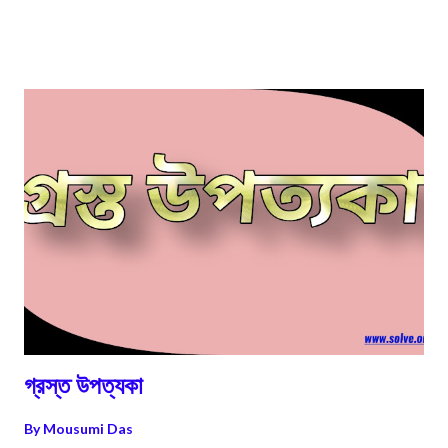
কোটাল হয় অমাবস্যা ও পূর্ণিমা তিথিতে। মরা কোটাল হয় শুক্ল ও কৃষ্ণপক্ষের অষ্টমী
তিথিতে। 4 ভরা কোটালের ক্ষেত্রে সাগর-মহাসাগরের জলতল সবচেয়ে বেশী স্ফীত হয়।
মরা কোটালের ক্ষেত্রে সাগর-মহাসাগরের জলতলের স্ফীতি সবচেয়ে কম হয়। 5 অমাবস্যা
তিথিতে পৃথিবীর একই পাশে একই সরলরেখায় চাঁদ ও সূর্য অবস্থান করে। পূর্ণিমা তিথিতে
সূর্য ও চাঁদের মাঝে পৃথিবী একই সরলরেখায় অবস্থান করে। কৃষ্ণ ও শুক্ল পক্ষের অষ্টমীত...
গ্রস্ত উপত্যকা
By
Mousumi Das