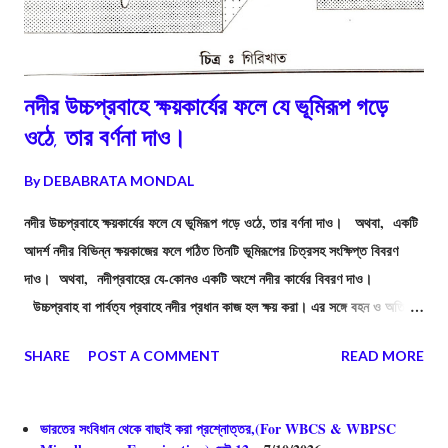
নদীর উচ্চপ্রবাহে ক্ষয়কার্যের ফলে যে ভূমিরূপ গড়ে
ওঠে, তার বর্ণনা দাও।
By
DEBABRATA MONDAL
নদীর উচ্চপ্রবাহে ক্ষয়কার্যের ফলে যে ভূমিরূপ গড়ে ওঠে, তার বর্ণনা দাও। অথবা, একটি
আদর্শ নদীর বিভিন্ন ক্ষয়কাজের ফলে গঠিত তিনটি ভূমিরূপের চিত্রসহ সংক্ষিপ্ত বিবরণ
দাও। অথবা, নদীপ্রবাহের যে-কোনও একটি অংশে নদীর কার্যের বিবরণ দাও।
উচ্চপ্রবাহ বা পার্বত্য প্রবাহে নদীর প্রধান কাজ হল ক্ষয় করা। এর সঙ্গে বহন ও অতি
সামান্য পরিমান সঞ্চয়কার্য ও করে থাকে। পার্বত্য অঞ্চলে ভূমির ঢাল বেশি থাকে বলে এই
SHARE
POST A COMMENT
READ MORE
অংশে নদীপথের ঢাল খুব বেশি হয়, ফলে নদীর স্রোতও খুব বেশি হয়। স্বভাবতই পার্বত্য
অঞ্চলে নদী তার প্রবল জলস্রোতের সাহায্যে কঠিন পাথর বা শিলাখণ্ডকে ক্ষয় করে এবং
ক্ষয়জাত পদার্থ ও প্রস্তরখণ্ডকে সবেগে বহনও করে। উচ্চ প্রবাহে নদীর এই ক্ষয়কার্য
ভারতের সংবিধান থেকে বাছাই করা প্রশ্নোত্তর,(For WBCS & WBPSC
প্রধানত চারটি প্রক্রিয়ার দ্বারা সম্পন্ন হয়। এই প্রক্রিয়া গুলি হলো - অবঘর্ষ ক্ষয়, ঘর্ষণ