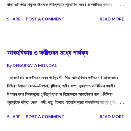
থাকা এই পর্বত মানুষের জীবনকে বিভিন্নভাবে প্রভাবিত করে। মানবজীবনে পর্বতের
গুরুত্বপূর্ণ প্রভাবগুলি হল—
SHARE
POST A COMMENT
READ MORE
আবহবিকার ও ক্ষয়ীভবন মধ্যে পার্থক্য
By
DEBABRATA MONDAL
আবহবিকার ও ক্ষয়ীভবন মধ্যে পার্থক্য Sl. No. আবহবিকার ক্ষয়ীভবন 1 আবহাওয়ার
বিভিন্ন উপাদান যেমন—উষ্ণতা, বৃষ্টিপাত, জলীয় বাষ্প, তুষারপাত ও বিভিন্ন গ্যাসীয়
উপাদান দ্বার শিলাসমূহের চূর্ণবিচূর্ণ হওয়া বা বিয়োজনকে আবহবিকার বলে। বিভিন্ন
প্রাকৃতিক শক্তি, যেমন—নদী, বায়ু, হিমবাহ, ইত্যাদি দ্বারা আবহবিকারপ্রাপ্ত চূর্ণবিচূর্ণ
শিলাসমূহের অপসারণকে ক্ষয়ীভবন বলে। 2 আবহবিকারের ফলে মূল শিলার বৈশিষ্ট্যের (গঠন,
SHARE
POST A COMMENT
READ MORE
আকৃতি, খনিজের আণবিক সজ্জা প্রভৃতি) পরিবর্তন ঘটে । ক্ষয়ীভবনের ফলে ভূমিরূপের
পরিবর্তন সাধিত হয়। কিন্তু মূল শিলার বৈশিষ্ট্যের কোনো পরিবর্তন সাধন হয় না। 3