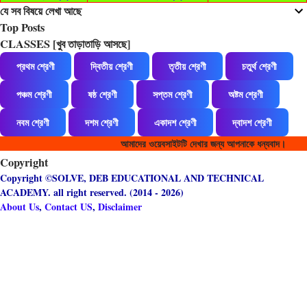
যে সব বিষয়ে লেখা আছে
Top Posts
CLASSES [খুব তাড়াতাড়ি আসছে]
প্রথম শ্রেণী
দ্বিতীয় শ্রেণী
তৃতীয় শ্রেণী
চতুর্থ শ্রেণী
পঞ্চম শ্রেণী
ষষ্ঠ শ্রেণী
সপ্তম শ্রেণী
অষ্টম শ্রেণী
নবম শ্রেণী
দশম শ্রেণী
একাদশ শ্রেণী
দ্বাদশ শ্রেণী
আমাদের ওয়েবসাইটটি দেখার জন্য আপনাকে ধন্যবাদ।
Copyright
Copyright ©SOLVE, DEB EDUCATIONAL AND TECHNICAL
ACADEMY. all right reserved. (2014 - 2026)
About Us
,
Contact US
,
Disclaimer