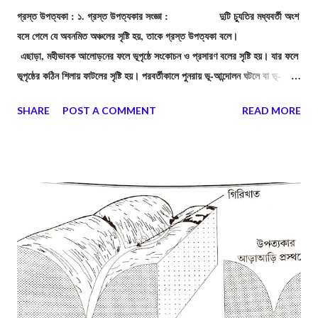
গ্রস্ত উপত্যকা : ১. গ্রস্ত উপত্যকার সংজ্ঞা : দুটি চ্যুতির মধ্যবর্তী অংশ
বসে গেলে যে অবনমিত অঞ্চলের সৃষ্টি হয়, তাকে গ্রস্ত উপত্যকা বলে।
এছাড়া, মহীভাবক আলোড়নের ফলে ভূপৃষ্ঠে সংকোচন ও প্রসারণ বলের সৃষ্টি হয়। যার ফলে
ভূপৃষ্ঠের কঠিন শিলায় ফাটলের সৃষ্টি হয়। পরবর্তীকালে পুনরায় ভূ-আন্দোলন ঘটলে বা ভূ-
আলোড়নের মাত্রা বৃদ্ধি পেলে ফাটল রেখা বরাবর শিলার একটি অংশ অপর অংশ থেকে
SHARE
POST A COMMENT
READ MORE
বিচ্ছিন্ন হয়ে পড়ে, একে চ্যুতি বলে। সংনমন বল বৃদ্ধি পেলে দুটি চ্যুতির মাঝের অংশ
খাড়াভাবে নীচে বসে যায়। অবনমিত, ওই অংশকে বলে গ্রস্ত উপত্যকা।