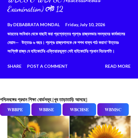
Examination) সেট 12
By
DEBABRATA MONDAL
Friday, July 10, 2026
ভারতের সংবিধান থেকে বাছাই করা প্রশ্নোত্তর প্রশ্নঃ রাজ্যসভার সদস্যদের কার্যকালের
মেয়াদ— উত্তরঃ ৬ বছর। প্রশ্নঃ রাজ্যপালকে কে শপথ বাক্য পাঠ করান? উত্তরঃ
সংশ্লিষ্ট রাজ্য যে হাইকোর্টের এক্তিয়ারভুক্ত সেই হাইকোর্টের প্রধান বিচারপতি।
SHARE
POST A COMMENT
READ MORE
পশ্চিমবঙ্গের প্রধান শিক্ষা বোর্ডসমূহ [খুব তাড়াতাড়ি আসছে]
WBBPE
WBBSE
WBCHSE
WBMSC