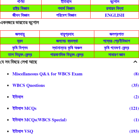
গণিত
ইতিহাস
ভূগোল
রাষ্ট্র বিজ্ঞান
পদার্থ বিজ্ঞান
রসায়ন বিদ্যা
জীবন বিজ্ঞান
পরিবেশ বিজ্ঞান
ENGLISH
একনজরে ভারতের ভূগোল
জলবায়ু
বায়ুপ্রবাহ
জলপ্রপাত
হ্রদ
জলসেচ ব্যবস্থা
শস্যের শ্রেণীবিভাগ
কৃষি বিপ্লব
স্থানান্তর কৃষি অঞ্চল
কৃষি গবেষণা কেন্দ্র
তাপ বিদ্যুৎ কেন্দ্র
পারমাণবিক বিদ্যুৎ কেন্দ্র
সাধারণ জ্ঞান
যে সব বিষয়ে লেখা আছে
Miscellaneous Q&A for WBCS Exam
8
WBCS Questions
35
ইতিহাস
2
ইতিহাস MCQs
121
ইতিহাস MCQs(WBCS Special)
1
ইতিহাস VSQ
193