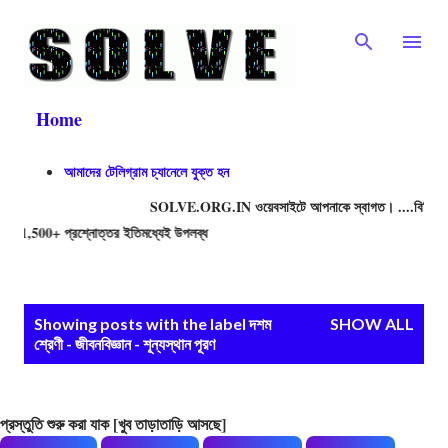
Skip to main content
Home
আমাদের টেলিগ্রাম চ্যানেলে যুক্ত হন
SOLVE.ORG.IN ওয়েবসাইটে আপনাকে স্বাগত। ....বিভিন্ন প্রতিযো
500+ প্রশ্নোত্তর ইতিমধ্যেই উপলব্ধ
P
Showing posts with the label
দশম
SHOW ALL
o
শ্রেণী - জীবনবিজ্ঞান - শূন্যস্থান পূরণ
s
t
প্রস্তুতি শুরু করা যাক [খুব তাড়াতাড়ি আসছে]
s