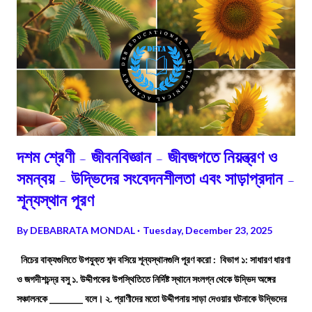
দশম শ্রেণী - জীবনবিজ্ঞান - জীবজগতে নিয়ন্ত্রণ ও
সমন্বয় - উদ্ভিদের সংবেদনশীলতা এবং সাড়াপ্রদান -
শূন্যস্থান পূরণ
By
DEBABRATA MONDAL
Tuesday, December 23, 2025
নিচের বাক্যগুলিতে উপযুক্ত শব্দ বসিয়ে শূন্যস্থানগুলি পূরণ করো : বিভাগ ১: সাধারণ ধারণা
ও জগদীশচন্দ্র বসু ১. উদ্দীপকের উপস্থিতিতে নির্দিষ্ট স্থানে সংলগ্ন থেকে উদ্ভিদ অঙ্গের
সঞ্চালনকে ________ বলে। ২. প্রাণীদের মতো উদ্দীপনায় সাড়া দেওয়ার ঘটনাকে উদ্ভিদের