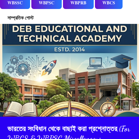
WBSSC
WBPSC
WBPRB
WBCS
সাম্প্রতিক পোস্ট
ভারতের সংবিধান থেকে বাছাই করা প্রশ্নোত্তর,(For
WBCS & WBPSC Miscellaneous