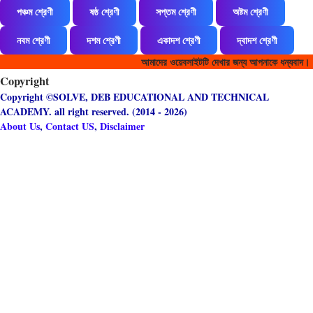
জীবনবিজ্ঞান VSQ
87
পঞ্চম শ্রেণী
ষষ্ঠ শ্রেণী
সপ্তম শ্রেণী
অষ্টম শ্রেণী
জীববিজ্ঞানের সংক্ষিপ্ত প্রশ্নোত্তর
151
নবম শ্রেণী
দশম শ্রেণী
একাদশ শ্রেণী
দ্বাদশ শ্রেণী
জীববিদ্যা MCQ (WBCS Special)
325
আমাদের ওয়েবসাইটটি দেখার জন্য আপনাকে ধন্যবাদ।
Copyright
জীববিদ্যা VSQ (WBCS Special)
158
Copyright ©SOLVE, DEB EDUCATIONAL AND TECHNICAL
ACADEMY. all right reserved. (2014 - 2026)
জীববিদ্যা(BIOLOGY)
8
About Us
,
Contact US
,
Disclaimer
দশম শ্রেণী - জীবনবিজ্ঞান - বহু বিকল্পভিত্তিক প্রশ্ন
1
দশম শ্রেণী - জীবনবিজ্ঞান - এক নম্বরের প্রশ্ন
1
দশম শ্রেণী - জীবনবিজ্ঞান - গুরুত্বপূর্ণ তথ্য
1
দশম শ্রেণী - জীবনবিজ্ঞান - বিসদৃশ শব্দ
1
দশম শ্রেণী - জীবনবিজ্ঞান - শূন্যস্থান পূরণ
1
দশম শ্রেণী - জীবনবিজ্ঞান - সত্য মিথ্যা
1
দশম শ্রেণী - জীবনবিজ্ঞান - সদৃশ জোড়
1