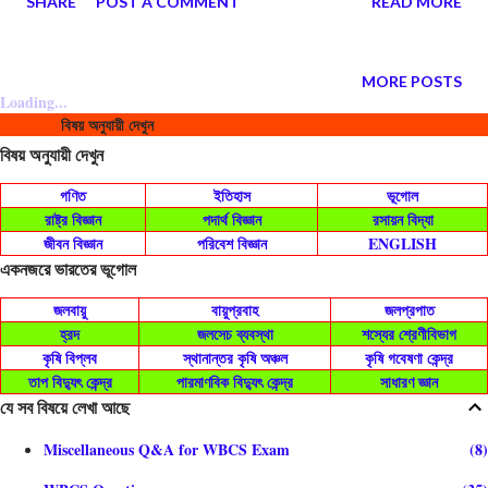
SHARE
POST A COMMENT
READ MORE
MORE POSTS
Loading...
বিষয় অনুযায়ী দেখুন
বিষয় অনুযায়ী দেখুন
গণিত
ইতিহাস
ভূগোল
রাষ্ট্র বিজ্ঞান
পদার্থ বিজ্ঞান
রসায়ন বিদ্যা
জীবন বিজ্ঞান
পরিবেশ বিজ্ঞান
ENGLISH
একনজরে ভারতের ভূগোল
জলবায়ু
বায়ুপ্রবাহ
জলপ্রপাত
হ্রদ
জলসেচ ব্যবস্থা
শস্যের শ্রেণীবিভাগ
কৃষি বিপ্লব
স্থানান্তর কৃষি অঞ্চল
কৃষি গবেষণা কেন্দ্র
তাপ বিদ্যুৎ কেন্দ্র
পারমাণবিক বিদ্যুৎ কেন্দ্র
সাধারণ জ্ঞান
যে সব বিষয়ে লেখা আছে
Miscellaneous Q&A for WBCS Exam
8