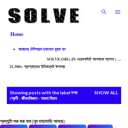
Skip to main content
Home
আমাদের টেলিগ্রাম চ্যানেলে যুক্ত হন
SOLVE.ORG.IN ওয়েবসাইটে আপনাকে স্বাগত। ....বিভিন্ন প্রতি
21,500+ প্রশ্নোত্তর ইতিমধ্যেই উপলব্ধ
P
Showing posts with the label
দশম
SHOW ALL
o
শ্রেণী - জীবনবিজ্ঞান - সমতা বিধান
s
t
প্রস্তুতি শুরু করা যাক [খুব তাড়াতাড়ি আসছে]
s