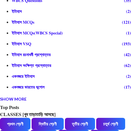
WBCS Questions
35
ইতিহাস
2
ইতিহাস MCQs
121
ইতিহাস MCQs(WBCS Special)
1
ইতিহাস VSQ
193
ইতিহাস রচনাধর্মী প্রশ্নোত্তর
42
ইতিহাস সংক্ষিপ্ত প্রশ্নোত্তর
62
একনজরে ইতিহাস
2
একনজরে ভারতের ভূগোল
17
SHOW MORE
গণিত
1
Top Posts
গণিত অনুশীলন
20
CLASSES [খুব তাড়াতাড়ি আসছে]
জীবনবিজ্ঞান MCQs
52
প্রথম শ্রেণী
দ্বিতীয় শ্রেণী
তৃতীয় শ্রেণী
চতুর্থ শ্রেণী