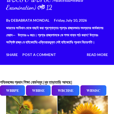
Examination) সেট 12
By
DEBABRATA MONDAL
Friday, July 10, 2026
ভারতের সংবিধান থেকে বাছাই করা প্রশ্নোত্তর প্রশ্নঃ রাজ্যসভার সদস্যদের কার্যকালের
মেয়াদ— উত্তরঃ ৬ বছর। প্রশ্নঃ রাজ্যপালকে কে শপথ বাক্য পাঠ করান? উত্তরঃ
সংশ্লিষ্ট রাজ্য যে হাইকোর্টের এক্তিয়ারভুক্ত সেই হাইকোর্টের প্রধান বিচারপতি।
SHARE
POST A COMMENT
READ MORE
পশ্চিমবঙ্গের প্রধান শিক্ষা বোর্ডসমূহ [খুব তাড়াতাড়ি আসছে]
WBBPE
WBBSE
WBCHSE
WBMSC