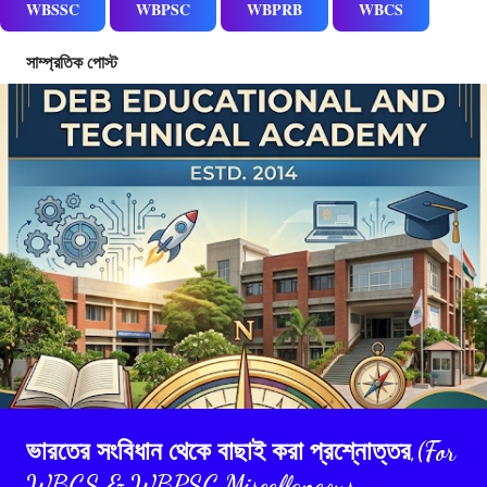
WBSSC
WBPSC
WBPRB
WBCS
সাম্প্রতিক পোস্ট
ভারতের সংবিধান থেকে বাছাই করা প্রশ্নোত্তর,(For
WBCS & WBPSC Miscellaneous