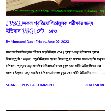
[VSQ]সকল প্রতিযোগিতামূলক পরীক্ষার জন্য
ইতিহাস VSQ||সেট–১৫৩
By
Mousumi Das
Friday, June 09, 2023
সকল প্রতিযোগিতামূলক পরীক্ষার জন্য ইতিহাস VSQ প্রশ্ন:১ নতুন ইতিহাসের প্রধান
বিষয়বস্তু কী ? উত্তর: নতুন ইতিহাসের প্রধান বিষয়বস্তু হল সমাজের সকল শ্রেণির মানুষের
ইতিহাস। প্রশ্ন:২ নতুন সামাজিক ইতিহাসচর্চার সঙ্গে যুক্ত দুজন মার্কিন ঐতিহাসিকের নাম
লেখো। উত্তর: নতুন সামাজিক ইতিহাসচর্চার সঙ্গে যুক্ত দুজন মার্কিন ঐতিহাসিক হলেন
ইউজিন জেনোভিস ও হারবার্ট গুটম্যান। প্রশ্ন:৩ কোন ইতিহাসে নীচে থেকে ওপরের দিকে
SHARE
POST A COMMENT
READ MORE
দেখার রীতি প্রচলিত ? উত্তর: নতুন সামাজিক ইতিহাসে নীচ থেকে ওপরের দিকে দেখার রীতি
প্রচলিত।