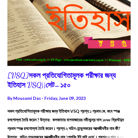
[VSQ]সকল প্রতিযোগিতামূলক পরীক্ষার জন্য
ইতিহাস VSQ||সেট–১৫০
By
Mousumi Das
Friday, June 09, 2023
সকল প্রতিযোগিতামূলক পরীক্ষার জন্য ইতিহাস VSQ প্রশ্ন:১ প্রথম কে, কবে স্পঞ্জ
রসগোল্লা তৈরি করেন ? উত্তর: কলকাতার বাগবাজারের নবীনচন্দ্র দাস ১৮৬৮ খ্রিস্টাব্দে
প্রথম স্পঞ্জ রসগোল্লা তৈরি করেন। প্রশ্ন:২ সচিন তেন্ডুলকরের আত্মজীবনীর নাম কী?
উত্তর: সচিন তেন্ডুলকরের আত্মজীবনীর নাম ‘প্লেয়িং ইট মাই ওয়ে’। প্রশ্ন:৩ পাল ও সেনযুগে