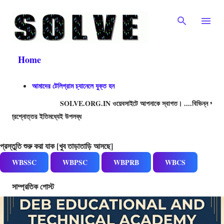
Skip to main content
Home
আমাদের টেলিগ্রাম চ্যানেলে যুক্ত হন
SOLVE.ORG.IN ওয়েবসাইটে আপনাকে স্বাগত। ....বিভিন্ন প্রতিযোগিতামূলক পরীক্
ধ্যেই উপলব্ধ
P
প্রস্তুতি শুরু করা যাক [খুব তাড়াতাড়ি আসছে]
o
WBSSC
WBPSC
WBPRB
WBCS
s
সাম্প্রতিক পোস্ট
t
s