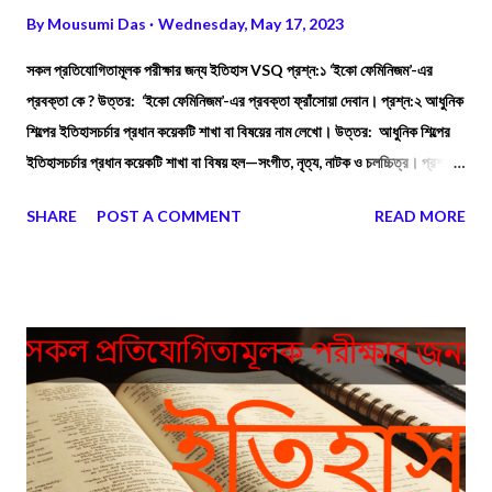
By
Mousumi Das
Wednesday, May 17, 2023
সকল প্রতিযোগিতামূলক পরীক্ষার জন্য ইতিহাস VSQ প্রশ্ন:১ ‘ইকো ফেমিনিজম’-এর
প্রবক্তা কে ? উত্তর: ‘ইকো ফেমিনিজম’-এর প্রবক্তা ফ্রাঁসোয়া দেবান। প্রশ্ন:২ আধুনিক
শিল্পের ইতিহাসচর্চার প্রধান কয়েকটি শাখা বা বিষয়ের নাম লেখো। উত্তর: আধুনিক শিল্পের
ইতিহাসচর্চার প্রধান কয়েকটি শাখা বা বিষয় হল—সংগীত, নৃত্য, নাটক ও চলচ্চিত্র। প্রশ্ন:৩
ভারতের প্রথম শব ব্যবচ্ছেদকারী চিকিৎসক কে ছিলেন? উত্তর: ভারতের প্রথম শব
SHARE
POST A COMMENT
READ MORE
ব্যবচ্ছেদকারী চিকিৎসক ছিলেন মধুসূদন গুপ্ত।