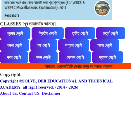
ভারতের সংবিধান থেকে বাছাই করা প্রশ্নোত্তর,(For WBCS &
WBPSC Miscellaneous Examination) সেট 8
Read more
CLASSES [খুব তাড়াতাড়ি আসছে]
প্রথম শ্রেণী
দ্বিতীয় শ্রেণী
তৃতীয় শ্রেণী
চতুর্থ শ্রেণী
পঞ্চম শ্রেণী
ষষ্ঠ শ্রেণী
সপ্তম শ্রেণী
অষ্টম শ্রেণী
নবম শ্রেণী
দশম শ্রেণী
একাদশ শ্রেণী
দ্বাদশ শ্রেণী
আমাদের ওয়েবসাইটটি দেখার জন্য আপনাকে ধন্যবাদ।
Copyright
Copyright ©SOLVE, DEB EDUCATIONAL AND TECHNICAL
ACADEMY. all right reserved. (2014 - 2026)
About Us
,
Contact US
,
Disclaimer