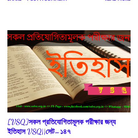
উত্তর: ‘বাংলার মন্দির’ গ্রন্থটি হিতেশরঞ্জন সান্যালের লেখা।
[VSQ]সকল প্রতিযোগিতামূলক পরীক্ষার জন্য
ইতিহাস VSQ||সেট–১৪৭