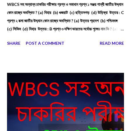
WBCS সহ অন্যান্য চাকরির পরীক্ষার প্রশ্ন ও সমাধান প্রশ্ন ১ সঞ্জয় গান্ধী জাতীয় উদ্দ্যান
কোন রাজ্যে অবস্থিত ? (a) বিহার (b) গুজরাট (c) ছত্তিসগড় (d) উড়িষ্যা উত্তর : C
প্রশ্ন ২ বক্সা জাতীয় উদ্দ্যান কোন রাজ্যে অবস্থিত ? (a) উত্তর প্রদেশ (b) পশ্চিমবঙ্গ
(c) সিকিম (d) বিহার উত্তর : B প্রশ্ন ৩ দক্ষিণ ভারতের সর্বোচ্চ শৃঙ্গের নাম কি ? (a)
কলসুবাই (b) আন্নামালাই (c) আনাইমুদি (d) কোনোটিই নয় উত্তর : C
SHARE
POST A COMMENT
READ MORE