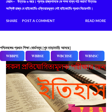
মেয়াদ— উত্তরঃ ৬ বছর। প্রশ্নঃ রাজ্যপালকে কে শপথ বাক্য পাঠ করান? উত্তরঃ
সংশ্লিষ্ট রাজ্য যে হাইকোর্টের এক্তিয়ারভুক্ত সেই হাইকোর্টের প্রধান বিচারপতি।
SHARE
POST A COMMENT
READ MORE
পশ্চিমবঙ্গের প্রধান শিক্ষা বোর্ডসমূহ [খুব তাড়াতাড়ি আসছে]
WBBPE
WBBSE
WBCHSE
WBMSC