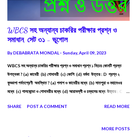
WBCS সহ অন্যান্য চাকরির পরীক্ষার প্রশ্ন ও
সমাধান, সেট ৩১ - ভূগোল
By
DEBABRATA MONDAL
Sunday, April 09, 2023
WBCS সহ অন্যান্য চাকরির পরীক্ষার প্রশ্ন ও সমাধান প্রশ্ন ১ নিচের কোনটি গ্রস্ত
উপত্যকা ? (a) কাবেরী (b) গোদাবরী (c) কোশি (d) নর্মদা উত্তর : D প্রশ্ন ২
কুড্ডাপা পর্বতশ্রেণী অবস্থিত ? (a) পলাশ ও কাবেরীর মধ্যে (b) সাতপুরা ও মহাদেওর
মধ্যে (c) পালকোন্ডা ও গোদাবরীর মধ্যে (d) আরাবল্লী ও চম্বলের মধ্যে উত্তর : C
প্রশ্ন ৩ "ওঙ্গি" নামক উপজাতি কোন অঞ্চলে বাস করে ? (a) আন্দামান-নিকোবর (b)
SHARE
POST A COMMENT
READ MORE
অরুণাচল প্রদেশ (c) মনিপুর (d) ঝাড়খন্ড উত্তর : A
MORE POSTS