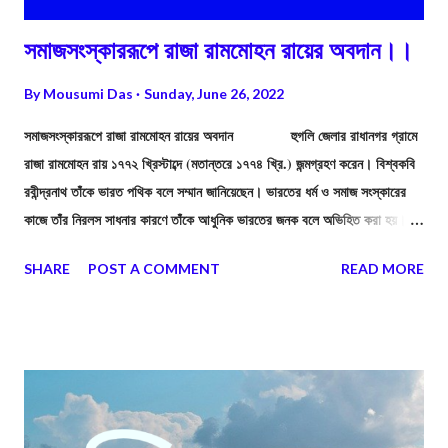
সমাজসংস্কাররূপে রাজা রামমোহন রায়ের অবদান।।
By
Mousumi Das
Sunday, June 26, 2022
সমাজসংস্কাররূপে রাজা রামমোহন রায়ের অবদান হুগলি জেলার রাধানগর গ্রামে
রাজা রামমোহন রায় ১৭৭২ খ্রিস্টাব্দে (মতান্তরে ১৭৭৪ খ্রি.) জন্মগ্রহণ করেন। বিশ্বকবি
রবীন্দ্রনাথ তাঁকে ভারত পথিক বলে সম্মান জানিয়েছেন। ভারতের ধর্ম ও সমাজ সংস্কারের
কাজে তাঁর নিরলস সাধনার কারণে তাঁকে আধুনিক ভারতের জনক বলে অভিহিত করা হয়। ড.
বিপানচন্দ্রের মতে—“উনিশ শতকের প্রথম লগ্নে ভারতীয় আকাশে রামমোহন রায়
SHARE
POST A COMMENT
READ MORE
উজ্জ্বলতম নক্ষত্ররূপে ভাস্বর ছিলেন”।