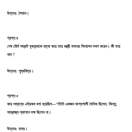
উত্তর: পৈথান।
প্রশ্ন:৪
শেষ মৌর্য সম্রাট বৃহদ্রথকে হত্যা করে তার মন্ত্রী মগধের সিংহাসন দখল করেন। কী তার
নাম ?
উত্তর: পুষ্যমিত্র।
প্রশ্ন:৫
কার সম্বন্ধে এইরকম বলা হয়েছিল—“তিনি একজন ভাগ্যশালী সৈনিক ছিলেন, কিন্তু
সাম্রাজ্য স্থাপনে দক্ষ ছিলেন না।
উত্তর: বাবর।