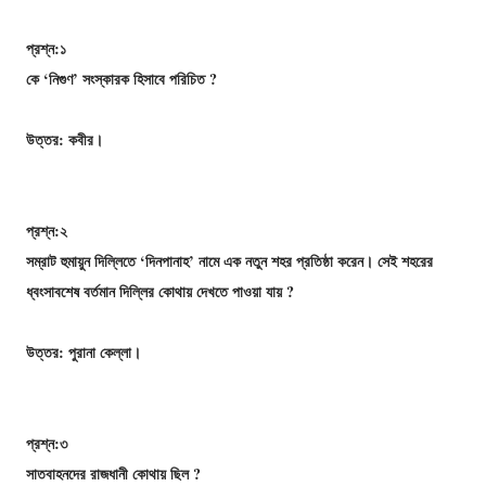
প্রশ্ন:১
কে ‘নিগুণ’ সংস্কারক হিসাবে পরিচিত ?
উত্তর: কবীর।
প্রশ্ন:২
সম্রাট হুমায়ুন দিল্লিতে ‘দিনপানাহ’ নামে এক নতুন শহর প্রতিষ্ঠা করেন। সেই শহরের
ধ্বংসাবশেষ বর্তমান দিল্লির কোথায় দেখতে পাওয়া যায় ?
উত্তর: পুরানা কেল্লা।
প্রশ্ন:৩
সাতবাহনদের রাজধানী কোথায় ছিল ?