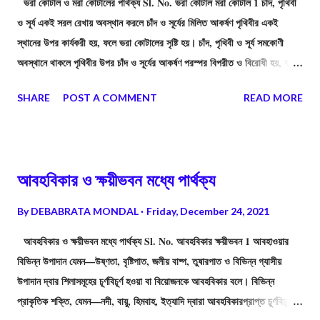
ভরা কোটাল ও মরা কোটালের পার্থক্য Sl. No. ভরা কোটাল মরা কোটাল 1 চাঁদ, পৃথিবী
ও সূর্য একই সরল রেখায় অবস্থান করলে চাঁদ ও সূর্যের মিলিত আকর্ষণ পৃথিবীর একই
স্থানের উপর কার্যকরী হয়, ফলে ভরা কোটালের সৃষ্টি হয়। চাঁদ, পৃথিবী ও সূর্য সমকোণী
অবস্থানে থাকলে পৃথিবীর উপর চাঁদ ও সূর্যের আকর্ষণ পরস্পর বিপরীত ও বিরোধী হয়, ফলে
মরা কোটালের সৃষ্টি হয়। 2 মানবজীবনের উপর ভরা কোটালে (নদী-মোহানা, নৌ-চলাচল, মাছ
SHARE
POST A COMMENT
READ MORE
আহরণ ইত্যাদি)-র প্রভাব বেশি। মানবজীবনের উপর মরা কোটালের প্রভাব কম। 3 ভরা
কোটাল হয় অমাবস্যা ও পূর্ণিমা তিথিতে। মরা কোটাল হয় শুক্ল ও কৃষ্ণপক্ষের অষ্টমী
তিথিতে। 4 ভরা কোটালের ক্ষেত্রে সাগর-মহাসাগরের জলতল সবচেয়ে বেশী স্ফীত হয়।
মরা কোটালের ক্ষেত্রে সাগর-মহাসাগরের জলতলের স্ফীতি সবচেয়ে কম হয়। 5 অমাবস্যা
আবহবিকার ও ক্ষয়ীভবন মধ্যে পার্থক্য
তিথিতে পৃথিবীর একই পাশে একই সরলরেখায় চাঁদ ও সূর্য অবস্থান করে। পূর্ণিমা তিথিতে
সূর্য ও চাঁদের মাঝে পৃথিবী একই সরলরেখায় অবস্থান করে। কৃষ্ণ ও শুক্ল পক্ষের অষ্টমীত...
By
DEBABRATA MONDAL
Friday, December 24, 2021
আবহবিকার ও ক্ষয়ীভবন মধ্যে পার্থক্য Sl. No. আবহবিকার ক্ষয়ীভবন 1 আবহাওয়ার
বিভিন্ন উপাদান যেমন—উষ্ণতা, বৃষ্টিপাত, জলীয় বাষ্প, তুষারপাত ও বিভিন্ন গ্যাসীয়
উপাদান দ্বার শিলাসমূহের চূর্ণবিচূর্ণ হওয়া বা বিয়োজনকে আবহবিকার বলে। বিভিন্ন
প্রাকৃতিক শক্তি, যেমন—নদী, বায়ু, হিমবাহ, ইত্যাদি দ্বারা আবহবিকারপ্রাপ্ত চূর্ণবিচূর্ণ