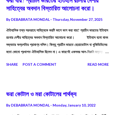
করা যায়? প্রাচীন ভারতের ইতিহাস রচনায় দেশীয়
সাহিত্যের অবদান বিস্তারিত আলোচনা করো।
By
DEBABRATA MONDAL
Thursday, November 27, 2025
ঐতিহাসিক তথ্য সরবরাহে সাহিত্যকে কয়টি ভাগে ভাগ করা যায়? প্রাচীন ভারতের ইতিহাস
রচনায় দেশীয় সাহিত্যের অবদান বিস্তারিত আলোচনা করো। ইতিহাস হলো মানব
সভ্যতার অগ্রগতির প্রামাণ্য দলিল। কিন্তু প্রাচীন ভারতে হেরোডোটাস বা থুকিডিডিসের
মতো কোনো প্রথাগত ঐতিহাসিক ছিলেন না। এ কারণেই একসময় আল-বিরুনি মন্তব্য
করেছিলেন যে, "ভারতীয়দের কোনো ইতিহাস চেতনা নেই।" কিন্তু এই ধারণা সম্পূর্ণ সত্য
SHARE
POST A COMMENT
READ MORE
নয়। প্রাচীন ভারতের মুনি-ঋষি এবং কবিরা সরাসরি ইতিহাস না লিখলেও, তাঁদের রচিত
বিপুল সাহিত্যরাশির মধ্যে ছড়িয়ে আছে ইতিহাসের মহামূল্যবান উপাদান। এই
উপাদানগুলিকে বিজ্ঞানসম্মতভাবে বিশ্লেষণ করলেই প্রাচীন ভারতের লুপ্ত ইতিহাস
পুনরুদ্ধার করা সম্ভব।
ভরা কোটাল ও মরা কোটালের পার্থক্য
By
DEBABRATA MONDAL
Monday, January 10, 2022