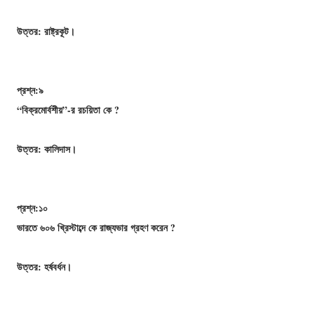
উত্তর: রাষ্ট্রকূট।
প্রশ্ন:৯
“বিক্রমোর্বশীয়”-র রচয়িতা কে ?
উত্তর: কালিদাস।
প্রশ্ন:১০
ভারতে ৬০৬ খ্রিস্টাব্দে কে রাজ্যভার গ্রহণ করেন ?
উত্তর: হর্ষবর্ধন।