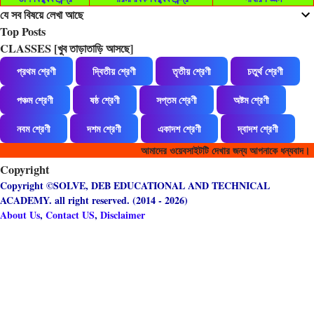
যে সব বিষয়ে লেখা আছে
Top Posts
CLASSES [খুব তাড়াতাড়ি আসছে]
প্রথম শ্রেণী
দ্বিতীয় শ্রেণী
তৃতীয় শ্রেণী
চতুর্থ শ্রেণী
পঞ্চম শ্রেণী
ষষ্ঠ শ্রেণী
সপ্তম শ্রেণী
অষ্টম শ্রেণী
নবম শ্রেণী
দশম শ্রেণী
একাদশ শ্রেণী
দ্বাদশ শ্রেণী
আমাদের ওয়েবসাইটটি দেখার জন্য আপনাকে ধন্যবাদ।
Copyright
Copyright ©SOLVE, DEB EDUCATIONAL AND TECHNICAL
ACADEMY. all right reserved. (2014 - 2026)
About Us
,
Contact US
,
Disclaimer