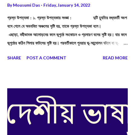
By
Mousumi Das
Friday, January 14, 2022
গ্রস্ত উপত্যকা : ১. গ্রস্ত উপত্যকার সংজ্ঞা : দুটি চ্যুতির মধ্যবর্তী অংশ
বসে গেলে যে অবনমিত অঞ্চলের সৃষ্টি হয়, তাকে গ্রস্ত উপত্যকা বলে।
এছাড়া, মহীভাবক আলোড়নের ফলে ভূপৃষ্ঠে সংকোচন ও প্রসারণ বলের সৃষ্টি হয়। যার ফলে
ভূপৃষ্ঠের কঠিন শিলায় ফাটলের সৃষ্টি হয়। পরবর্তীকালে পুনরায় ভূ-আন্দোলন ঘটলে বা ভূ-
আলোড়নের মাত্রা বৃদ্ধি পেলে ফাটল রেখা বরাবর শিলার একটি অংশ অপর অংশ থেকে
SHARE
POST A COMMENT
READ MORE
বিচ্ছিন্ন হয়ে পড়ে, একে চ্যুতি বলে। সংনমন বল বৃদ্ধি পেলে দুটি চ্যুতির মাঝের অংশ
খাড়াভাবে নীচে বসে যায়। অবনমিত, ওই অংশকে বলে গ্রস্ত উপত্যকা।