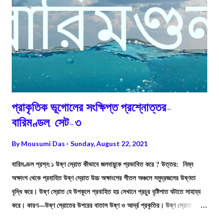
প্রাকৃতিক ভূগোলের সংক্ষিপ্ত প্রশ্নোত্তর-
বারিমণ্ডল, সেট-৩
By
Mousumi Das
Sunday, August 22, 2021
বারিমণ্ডল প্রশ্ন:১ উষ্ণ স্রোত কীভাবে জলবায়ুকে প্রভাবিত করে ? উত্তর: নিম্ন
অক্ষাংশ থেকে প্রবাহিত উষ্ণ স্রোত উচ্চ অক্ষাংশের শীতল অঞ্চলে সমুদ্রজলের উষ্ণতা
বৃদ্ধি করে। উষ্ণ স্রোত যে উপকূলে প্রবাহিত হয় সেখানে প্রচুর বৃষ্টিপাত ঘটাতে সাহায্য
করে। কারণ—উষ্ণ স্রোতের উপরের বাতাস উষ্ণ ও আর্দ্র প্রকৃতির। উষ্ণ স্রোত
নিরক্ষীয় অঞ্চল ও মেরু অঞ্চলের সমুদ্রের জলে উষ্ণতার সমতা বিধানে সাহায্য করে। তাছাড়া