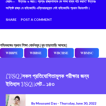
মেয়াদ— উত্তরঃ ৬ বছর। প্রশ্নঃ রাজ্যপালকে কে শপথ বাক্য পাঠ করান? উত্তরঃ
সংশ্লিষ্ট রাজ্য যে হাইকোর্টের এক্তিয়ারভুক্ত সেই হাইকোর্টের প্রধান বিচারপতি।
SHARE
POST A COMMENT
পশ্চিমবঙ্গের প্রধান শিক্ষা বোর্ডসমূহ [খুব তাড়াতাড়ি আসছে]
WBBPE
WBBSE
WBCHSE
WBMSC
[VSQ]সকল প্রতিযোগিতামূলক পরীক্ষার জন্য
ইতিহাস VSQ||সেট–১৪৩
By
Mousumi Das
Thursday, June 30, 2022