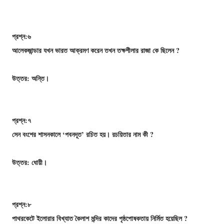
প্রশ্ন:৬
আলেকজান্ডার যখন ভারত আক্রমণ করেন তখন তক্ষশীলার রাজা কে ছিলেন ?
উত্তর: অন্তি।
প্রশ্ন:৭
সেন বংশের শাসনকালে ‘পবনদূত’ রচিত হয়। রচয়িতার নাম কী ?
উত্তর: ধোয়ী।
প্রশ্ন:৮
পাথরকেটে ইলোরার বিখ্যাত কৈলাশ মন্দির কাদের পৃষ্ঠপোষকতায় নির্মিত হয়েছিল ?