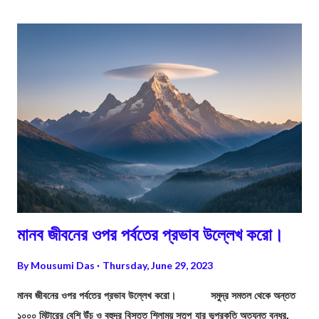
কারণে সমুদ্রবায়ুকে দক্ষিণ-পশ্চিম মৌসুমি বায়ুর সঙ্গে তুলনা করা হয়। 5 স্থলভাগের ওপর
দিয়ে প্রবাহিত হবার দরুন বেগ তুলনামূলক কম হয়ে থাকে। উন্মুক্ত সমুদ্রের ওপর দিয়ে
দীর্ঘপথ প্রবাহিত হ...
মানব জীবনের ওপর পর্বতের প্রভাব উল্লেখ করো।
By
Mousumi Das
Thursday, June 29, 2023
মানব জীবনের ওপর পর্বতের প্রভাব উল্লেখ করো। সমুদ্র সমতল থেকে অন্তত
১০০০ মিটারের বেশি উঁচু ও বহুদূর বিস্তৃত শিলাময় স্তূপ যার ভূপ্রকৃতি অত্যন্ত বন্ধুর,