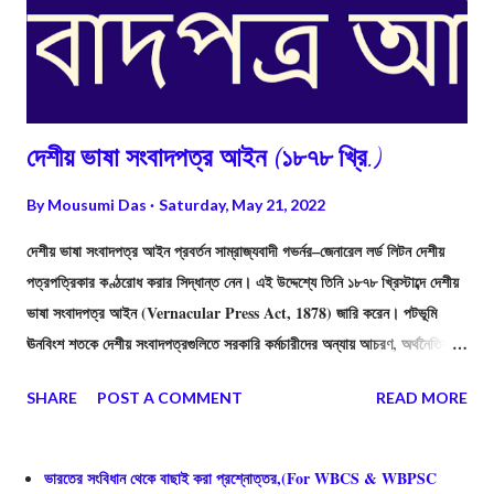
দেশীয় ভাষা সংবাদপত্র আইন (১৮৭৮ খ্রি.)
By
Mousumi Das
Saturday, May 21, 2022
দেশীয় ভাষা সংবাদপত্র আইন প্রবর্তন সাম্রাজ্যবাদী গভর্নর–জেনারেল লর্ড লিটন দেশীয়
পত্রপত্রিকার কণ্ঠরোধ করার সিদ্ধান্ত নেন। এই উদ্দেশ্যে তিনি ১৮৭৮ খ্রিস্টাব্দে দেশীয়
ভাষা সংবাদপত্র আইন (Vernacular Press Act, 1878) জারি করেন। পটভূমি
ঊনবিংশ শতকে দেশীয় সংবাদপত্রগুলিতে সরকারি কর্মচারীদের অন্যায় আচরণ, অর্থনৈতিক
শোষণ, দেশীয় সম্পদের বহির্গমন, দেশীয় শিল্পের অবক্ষয় ইত্যাদি নানা বিষয় তুলে ধরা হয়।
SHARE
POST A COMMENT
READ MORE
ইতিহাসবিদ এ.আর.দেশাইয়ের মতে, “ভারতীয় জাতীয়তাবাদের বিকাশে সংবাদপত্র হল এক
গুরুত্বপূর্ণ মাধ্যম”।
ভারতের সংবিধান থেকে বাছাই করা প্রশ্নোত্তর,(For WBCS & WBPSC