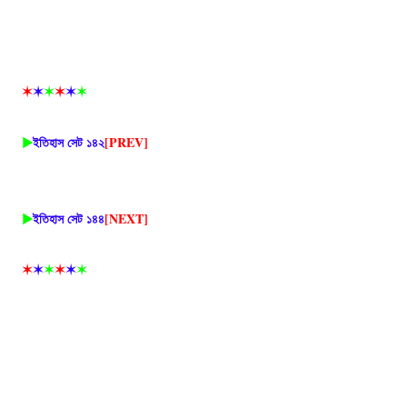
✶
✶
✶
✶
✶
✶
▶
ইতিহাস সেট ১৪২
[PREV]
▶
ইতিহাস সেট ১৪৪
[NEXT]
✶
✶
✶
✶
✶
✶