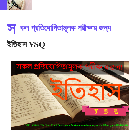
স
কল প্রতিযোগিতামূলক পরীক্ষার জন্য
ইতিহাস VSQ