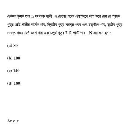
একজন কৃষক তার n সংখ্যক গাভী 4 ছেলের মধ্যে এমনভাবে ভাগ করে দেয় যে প্রথম
পুত্র মোট গাভীর অর্ধেক পায়, দ্বিতীয় পুত্র সমস্ত পশুর এক-চতুর্থাংশ পায়, তৃতীয় পুত্র
সমস্ত পশুর 1/5 অংশ পায় এবং চতুর্থ পুত্র 7 টি গাভী পায়। N এর মান হল :
(a) 80
(b) 100
(c) 140
(d) 180
Ans: c