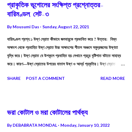
প্রাকৃতিক ভূগোলের সংক্ষিপ্ত প্রশ্নোত্তর-
বারিমণ্ডল, সেট-৩
By
Mousumi Das
Sunday, August 22, 2021
বারিমণ্ডল প্রশ্ন:১ উষ্ণ স্রোত কীভাবে জলবায়ুকে প্রভাবিত করে ? উত্তর: নিম্ন
অক্ষাংশ থেকে প্রবাহিত উষ্ণ স্রোত উচ্চ অক্ষাংশের শীতল অঞ্চলে সমুদ্রজলের উষ্ণতা
বৃদ্ধি করে। উষ্ণ স্রোত যে উপকূলে প্রবাহিত হয় সেখানে প্রচুর বৃষ্টিপাত ঘটাতে সাহায্য
করে। কারণ—উষ্ণ স্রোতের উপরের বাতাস উষ্ণ ও আর্দ্র প্রকৃতির। উষ্ণ স্রোত
নিরক্ষীয় অঞ্চল ও মেরু অঞ্চলের সমুদ্রের জলে উষ্ণতার সমতা বিধানে সাহায্য করে। তাছাড়া
SHARE
POST A COMMENT
READ MORE
উষ্ণ স্রোত সংলগ্ন উপকূলের উষ্ণতাও বৃদ্ধি করে।
ভরা কোটাল ও মরা কোটালের পার্থক্য
By
DEBABRATA MONDAL
Monday, January 10, 2022