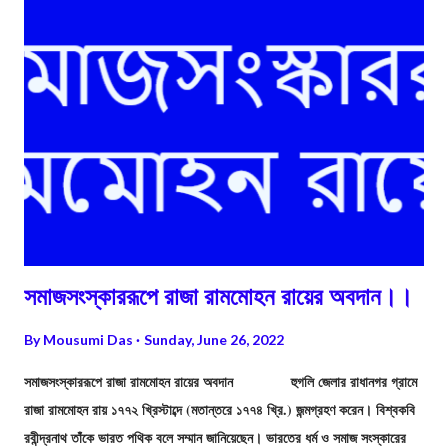
শুরু হতে পারে না। 4 আবহবিকারের ফলে চূর্ণবিচূর্ণ শিলাসমূহ শিলাস্তর থেকে বিচ্ছিন্ন হয়ে
মূল শিলাস্তরের ওপরেই অবস্থান করে। ক্ষয়ীভবনের ফলে আবহবিকার প্রাপ্ত শিলাচূর্ণ
স্থানান্তরি...
সমাজসংস্কাররূপে রাজা রামমোহন রায়ের অবদান।।
By
Mousumi Das
Sunday, June 26, 2022
সমাজসংস্কাররূপে রাজা রামমোহন রায়ের অবদান হুগলি জেলার রাধানগর গ্রামে
রাজা রামমোহন রায় ১৭৭২ খ্রিস্টাব্দে (মতান্তরে ১৭৭৪ খ্রি.) জন্মগ্রহণ করেন। বিশ্বকবি
রবীন্দ্রনাথ তাঁকে ভারত পথিক বলে সম্মান জানিয়েছেন। ভারতের ধর্ম ও সমাজ সংস্কারের