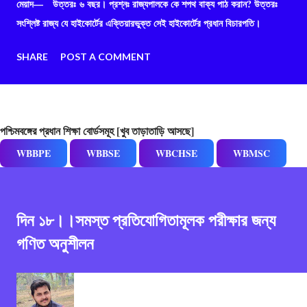
মেয়াদ— উত্তরঃ ৬ বছর। প্রশ্নঃ রাজ্যপালকে কে শপথ বাক্য পাঠ করান? উত্তরঃ
সংশ্লিষ্ট রাজ্য যে হাইকোর্টের এক্তিয়ারভুক্ত সেই হাইকোর্টের প্রধান বিচারপতি।
SHARE
POST A COMMENT
পশ্চিমবঙ্গের প্রধান শিক্ষা বোর্ডসমূহ [খুব তাড়াতাড়ি আসছে]
WBBPE
WBBSE
WBCHSE
WBMSC
দিন ১৮।।সমস্ত প্রতিযোগিতামূলক পরীক্ষার জন্য
গণিত অনুশীলন