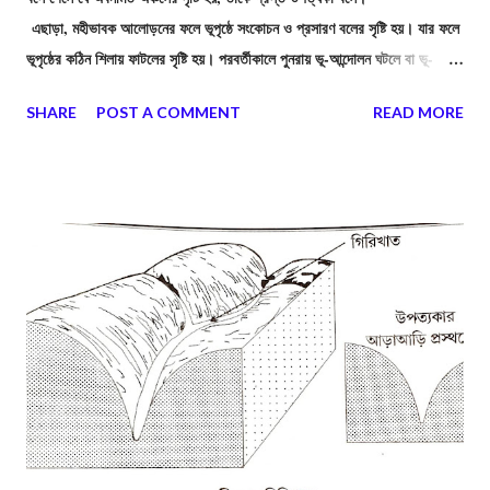
এছাড়া, মহীভাবক আলোড়নের ফলে ভূপৃষ্ঠে সংকোচন ও প্রসারণ বলের সৃষ্টি হয়। যার ফলে
ভূপৃষ্ঠের কঠিন শিলায় ফাটলের সৃষ্টি হয়। পরবর্তীকালে পুনরায় ভূ-আন্দোলন ঘটলে বা ভূ-
আলোড়নের মাত্রা বৃদ্ধি পেলে ফাটল রেখা বরাবর শিলার একটি অংশ অপর অংশ থেকে
SHARE
POST A COMMENT
READ MORE
বিচ্ছিন্ন হয়ে পড়ে, একে চ্যুতি বলে। সংনমন বল বৃদ্ধি পেলে দুটি চ্যুতির মাঝের অংশ
খাড়াভাবে নীচে বসে যায়। অবনমিত, ওই অংশকে বলে গ্রস্ত উপত্যকা।