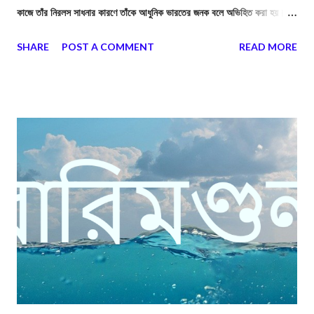
কাজে তাঁর নিরলস সাধনার কারণে তাঁকে আধুনিক ভারতের জনক বলে অভিহিত করা হয়। ড.
বিপানচন্দ্রের মতে—“উনিশ শতকের প্রথম লগ্নে ভারতীয় আকাশে রামমোহন রায়
SHARE
POST A COMMENT
READ MORE
উজ্জ্বলতম নক্ষত্ররূপে ভাস্বর ছিলেন”।