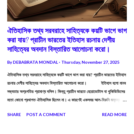
ঐতিহাসিক তথ্য সরবরাহে সাহিত্যকে কয়টি ভাগে ভাগ
করা যায়? প্রাচীন ভারতের ইতিহাস রচনায় দেশীয়
সাহিত্যের অবদান বিস্তারিত আলোচনা করো।
By
DEBABRATA MONDAL
Thursday, November 27, 2025
ঐতিহাসিক তথ্য সরবরাহে সাহিত্যকে কয়টি ভাগে ভাগ করা যায়? প্রাচীন ভারতের ইতিহাস
রচনায় দেশীয় সাহিত্যের অবদান বিস্তারিত আলোচনা করো। ইতিহাস হলো মানব
সভ্যতার অগ্রগতির প্রামাণ্য দলিল। কিন্তু প্রাচীন ভারতে হেরোডোটাস বা থুকিডিডিসের
মতো কোনো প্রথাগত ঐতিহাসিক ছিলেন না। এ কারণেই একসময় আল-বিরুনি মন্তব্য
করেছিলেন যে, "ভারতীয়দের কোনো ইতিহাস চেতনা নেই।" কিন্তু এই ধারণা সম্পূর্ণ সত্য
SHARE
POST A COMMENT
READ MORE
নয়। প্রাচীন ভারতের মুনি-ঋষি এবং কবিরা সরাসরি ইতিহাস না লিখলেও, তাঁদের রচিত
বিপুল সাহিত্যরাশির মধ্যে ছড়িয়ে আছে ইতিহাসের মহামূল্যবান উপাদান। এই
উপাদানগুলিকে বিজ্ঞানসম্মতভাবে বিশ্লেষণ করলেই প্রাচীন ভারতের লুপ্ত ইতিহাস