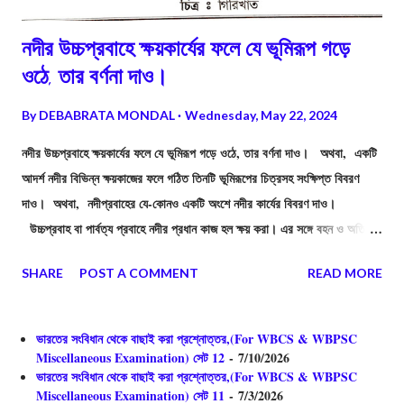
নদীর উচ্চপ্রবাহে ক্ষয়কার্যের ফলে যে ভূমিরূপ গড়ে
ওঠে, তার বর্ণনা দাও।
By
DEBABRATA MONDAL
Wednesday, May 22, 2024
নদীর উচ্চপ্রবাহে ক্ষয়কার্যের ফলে যে ভূমিরূপ গড়ে ওঠে, তার বর্ণনা দাও। অথবা, একটি
আদর্শ নদীর বিভিন্ন ক্ষয়কাজের ফলে গঠিত তিনটি ভূমিরূপের চিত্রসহ সংক্ষিপ্ত বিবরণ
দাও। অথবা, নদীপ্রবাহের যে-কোনও একটি অংশে নদীর কার্যের বিবরণ দাও।
উচ্চপ্রবাহ বা পার্বত্য প্রবাহে নদীর প্রধান কাজ হল ক্ষয় করা। এর সঙ্গে বহন ও অতি
সামান্য পরিমান সঞ্চয়কার্য ও করে থাকে। পার্বত্য অঞ্চলে ভূমির ঢাল বেশি থাকে বলে এই
SHARE
POST A COMMENT
READ MORE
অংশে নদীপথের ঢাল খুব বেশি হয়, ফলে নদীর স্রোতও খুব বেশি হয়। স্বভাবতই পার্বত্য
অঞ্চলে নদী তার প্রবল জলস্রোতের সাহায্যে কঠিন পাথর বা শিলাখণ্ডকে ক্ষয় করে এবং
ক্ষয়জাত পদার্থ ও প্রস্তরখণ্ডকে সবেগে বহনও করে। উচ্চ প্রবাহে নদীর এই ক্ষয়কার্য
ভারতের সংবিধান থেকে বাছাই করা প্রশ্নোত্তর,(For WBCS & WBPSC
প্রধানত চারটি প্রক্রিয়ার দ্বারা সম্পন্ন হয়। এই প্রক্রিয়া গুলি হলো - অবঘর্ষ ক্ষয়, ঘর্ষণ
Miscellaneous Examination) সেট 12
- 7/10/2026
ভারতের সংবিধান থেকে বাছাই করা প্রশ্নোত্তর,(For WBCS & WBPSC
ক্ষয়, জলপ্রবাহ ক্ষয় ও দ্রবণ ক্ষয়। নদীর ক্ষয়কাজের ফলে বিভিন্ন ভূমিরূপের সৃষ্টি হয়,
Miscellaneous Examination) সেট 11
- 7/3/2026