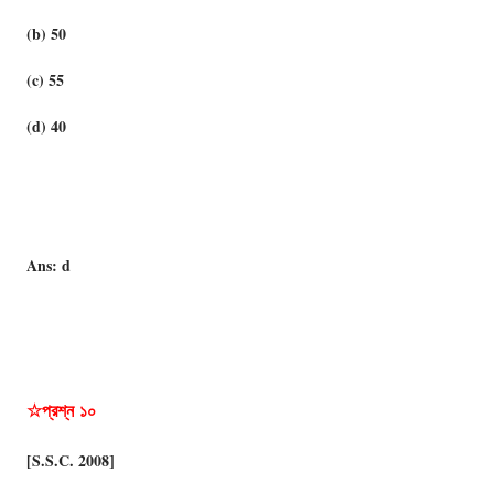
(b) 50
(c) 55
(d) 40
Ans: d
☆প্রশ্ন
১০
[S.S.C. 2008]