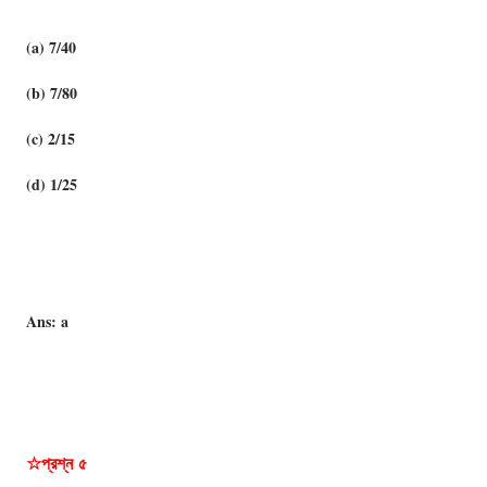
(a) 7/40
(b) 7/80
(c) 2/15
(d) 1/25
Ans: a
☆প্রশ্ন
৫