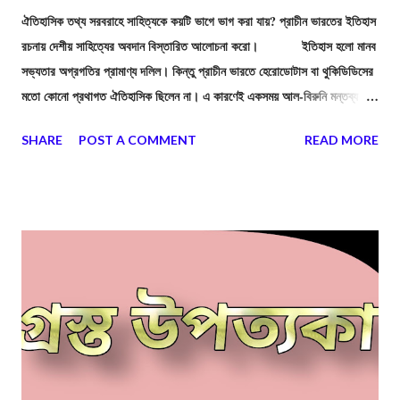
ঐতিহাসিক তথ্য সরবরাহে সাহিত্যকে কয়টি ভাগে ভাগ করা যায়? প্রাচীন ভারতের ইতিহাস
রচনায় দেশীয় সাহিত্যের অবদান বিস্তারিত আলোচনা করো। ইতিহাস হলো মানব
সভ্যতার অগ্রগতির প্রামাণ্য দলিল। কিন্তু প্রাচীন ভারতে হেরোডোটাস বা থুকিডিডিসের
মতো কোনো প্রথাগত ঐতিহাসিক ছিলেন না। এ কারণেই একসময় আল-বিরুনি মন্তব্য
করেছিলেন যে, "ভারতীয়দের কোনো ইতিহাস চেতনা নেই।" কিন্তু এই ধারণা সম্পূর্ণ সত্য
SHARE
POST A COMMENT
READ MORE
নয়। প্রাচীন ভারতের মুনি-ঋষি এবং কবিরা সরাসরি ইতিহাস না লিখলেও, তাঁদের রচিত
বিপুল সাহিত্যরাশির মধ্যে ছড়িয়ে আছে ইতিহাসের মহামূল্যবান উপাদান। এই
উপাদানগুলিকে বিজ্ঞানসম্মতভাবে বিশ্লেষণ করলেই প্রাচীন ভারতের লুপ্ত ইতিহাস
পুনরুদ্ধার করা সম্ভব।