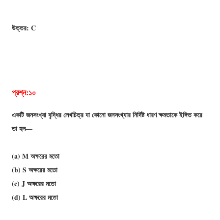
উত্তর: C
প্রশ্ন:১০
একটি জনসংখ্যা বৃদ্ধির লেখচিত্র যা কোনাে জনসংখ্যার নির্দিষ্ট ধারণ ক্ষমতাকে ইঙ্গিত করে
তা হল—
(a) M অক্ষরের মতাে
(b) S অক্ষরের মতাে
(c) J অক্ষরের মতাে
(d) L অক্ষরের মতাে