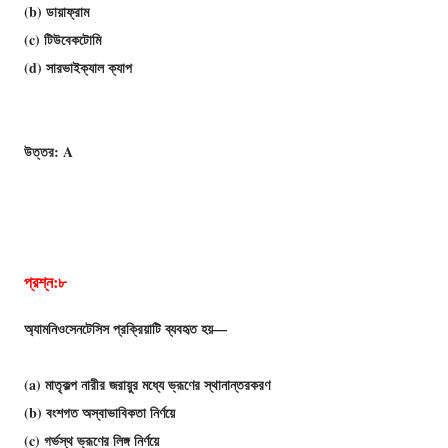
(b) ডায়াফ্রাম
(c) টিউবেকটোমি
(d) সারভাইক্যাল ক্যাপ
উত্তর: A
প্রশ্ন:৮
অ্যামনিওসেনটেসিস প্রক্রিয়াটি ব্যবহৃত হয়—
(a) মাতৃকল্প নারীর জরায়ুর মধ্যে ভ্রূণের স্থানান্তরকরণ
(b) বংশগত অস্বাভাবিকতা নির্ণয়ে
(c) গর্ভস্থ ভ্রূণের লিঙ্গ নির্ণয়ে