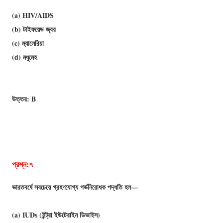
(a) HIV/AIDS
(b) টাইফয়েড জ্বর
(c) ম্যালেরিয়া
(d) মধুমেহ
উত্তর: B
প্রশ্ন:৭
ভারতবর্ষে সবচেয়ে গ্রহণযােগ্য গর্ভনিরােধক পদ্ধতি হল—
(a) IUDs (ইন্ট্রা ইউটেরাইন ডিভাইস)