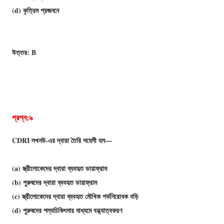
(d) কৃত্রিম প্রজননে
উত্তর: B
প্রশ্ন:৯
CDRI লখনউ-এর দ্বারা তৈরি সহেলী হল—
(a) স্ত্রীলােকেদের দ্বারা ব্যবহৃত ডায়াফ্রাম
(b) পুরুষদের দ্বারা ব্যবহৃত ডায়াফ্রাম
(c) স্ত্রীলােকেদের দ্বারা ব্যবহৃত মৌখিক গর্ভনিরােধক বড়ি
(d) পুরুষদের শল্যচিকিৎসার মাধ্যমে বন্ধ্যাত্বকরণ