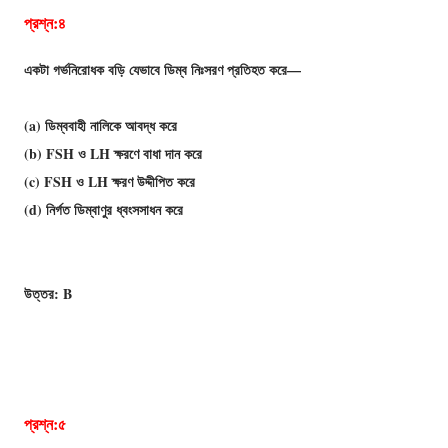
প্রশ্ন:৪
একটা গর্ভনিরােধক বড়ি যেভাবে ডিম্ব নিঃসরণ প্রতিহত করে—
(a) ডিম্ববাহী নালিকে আবদ্ধ করে
(b) FSH ও LH ক্ষরণে বাধা দান করে
(c) FSH ও LH ক্ষরণ উদ্দীপিত করে
(d) নির্গত ডিম্বাণুর ধ্বংসসাধন করে
উত্তর: B
প্রশ্ন:৫