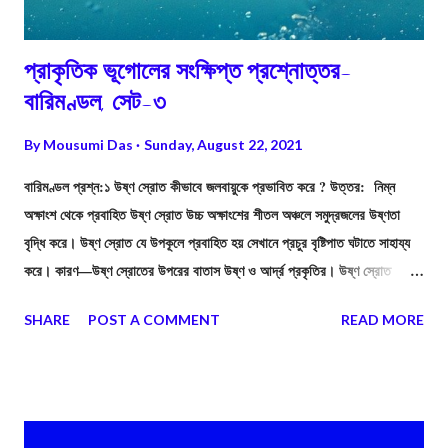
প্রাকৃতিক ভূগোলের সংক্ষিপ্ত প্রশ্নোত্তর-
বারিমণ্ডল, সেট-৩
By
Mousumi Das
Sunday, August 22, 2021
বারিমণ্ডল প্রশ্ন:১ উষ্ণ স্রোত কীভাবে জলবায়ুকে প্রভাবিত করে ? উত্তর: নিম্ন
অক্ষাংশ থেকে প্রবাহিত উষ্ণ স্রোত উচ্চ অক্ষাংশের শীতল অঞ্চলে সমুদ্রজলের উষ্ণতা
বৃদ্ধি করে। উষ্ণ স্রোত যে উপকূলে প্রবাহিত হয় সেখানে প্রচুর বৃষ্টিপাত ঘটাতে সাহায্য
করে। কারণ—উষ্ণ স্রোতের উপরের বাতাস উষ্ণ ও আর্দ্র প্রকৃতির। উষ্ণ স্রোত
নিরক্ষীয় অঞ্চল ও মেরু অঞ্চলের সমুদ্রের জলে উষ্ণতার সমতা বিধানে সাহায্য করে। তাছাড়া
SHARE
POST A COMMENT
READ MORE
উষ্ণ স্রোত সংলগ্ন উপকূলের উষ্ণতাও বৃদ্ধি করে।