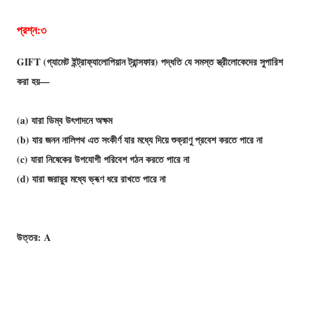
প্রশ্ন:৩
GIFT (গ্যামেট ইন্ট্রাফ্যালােপিয়ান ট্রান্সফার) পদ্ধতি যে সমস্ত স্ত্রীলােকেদের সুপারিশ
করা হয়—
(a) যারা ডিম্ব উৎপাদনে অক্ষম
(b) যার জনন নালিপথ এত সংকীর্ণ যার মধ্যে দিয়ে শুক্রাণু প্রবেশ করতে পারে না
(c) যারা নিষেকের উপযােগী পরিবেশ গঠন করতে পারে না
(d) যারা জরায়ুর মধ্যে ভ্ৰূণ ধরে রাখতে পারে না
উত্তর: A