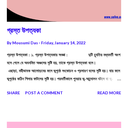
গ্রস্ত উপত্যকা
By
Mousumi Das
Friday, January 14, 2022
গ্রস্ত উপত্যকা : ১. গ্রস্ত উপত্যকার সংজ্ঞা : দুটি চ্যুতির মধ্যবর্তী অংশ
বসে গেলে যে অবনমিত অঞ্চলের সৃষ্টি হয়, তাকে গ্রস্ত উপত্যকা বলে।
এছাড়া, মহীভাবক আলোড়নের ফলে ভূপৃষ্ঠে সংকোচন ও প্রসারণ বলের সৃষ্টি হয়। যার ফলে
ভূপৃষ্ঠের কঠিন শিলায় ফাটলের সৃষ্টি হয়। পরবর্তীকালে পুনরায় ভূ-আন্দোলন ঘটলে বা ভূ-
আলোড়নের মাত্রা বৃদ্ধি পেলে ফাটল রেখা বরাবর শিলার একটি অংশ অপর অংশ থেকে
SHARE
POST A COMMENT
READ MORE
বিচ্ছিন্ন হয়ে পড়ে, একে চ্যুতি বলে। সংনমন বল বৃদ্ধি পেলে দুটি চ্যুতির মাঝের অংশ
খাড়াভাবে নীচে বসে যায়। অবনমিত, ওই অংশকে বলে গ্রস্ত উপত্যকা।