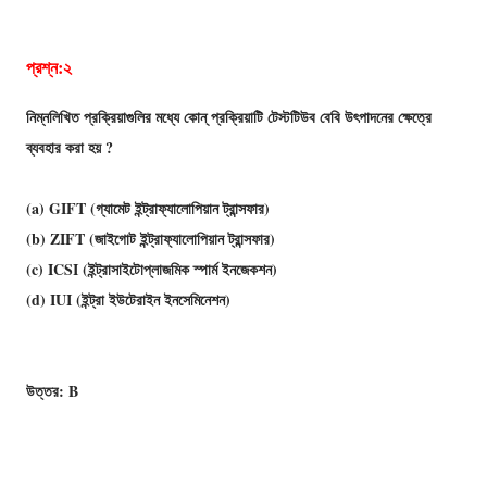
প্রশ্ন:২
নিম্নলিখিত প্রক্রিয়াগুলির মধ্যে কোন্ প্রক্রিয়াটি টেস্টটিউব বেবি উৎপাদনের ক্ষেত্রে
ব্যবহার করা হয় ?
(a) GIFT (গ্যামেট ইন্ট্রাফ্যালােপিয়ান ট্রান্সফার)
(b) ZIFT (জাইগােট ইন্ট্রাফ্যালােপিয়ান ট্রান্সফার)
(c) ICSI (ইন্ট্রাসাইটোপ্লাজমিক স্পার্ম ইনজেকশন)
(d) IUI (ইন্ট্রা ইউটেরাইন ইনসেমিনেশন)
উত্তর: B