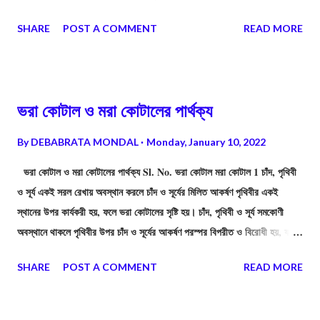
বিপানচন্দ্রের মতে—“উনিশ শতকের প্রথম লগ্নে ভারতীয় আকাশে রামমোহন রায়
SHARE
POST A COMMENT
READ MORE
উজ্জ্বলতম নক্ষত্ররূপে ভাস্বর ছিলেন”।
ভরা কোটাল ও মরা কোটালের পার্থক্য
By
DEBABRATA MONDAL
Monday, January 10, 2022
ভরা কোটাল ও মরা কোটালের পার্থক্য Sl. No. ভরা কোটাল মরা কোটাল 1 চাঁদ, পৃথিবী
ও সূর্য একই সরল রেখায় অবস্থান করলে চাঁদ ও সূর্যের মিলিত আকর্ষণ পৃথিবীর একই
স্থানের উপর কার্যকরী হয়, ফলে ভরা কোটালের সৃষ্টি হয়। চাঁদ, পৃথিবী ও সূর্য সমকোণী
অবস্থানে থাকলে পৃথিবীর উপর চাঁদ ও সূর্যের আকর্ষণ পরস্পর বিপরীত ও বিরোধী হয়, ফলে
মরা কোটালের সৃষ্টি হয়। 2 মানবজীবনের উপর ভরা কোটালে (নদী-মোহানা, নৌ-চলাচল, মাছ
SHARE
POST A COMMENT
READ MORE
আহরণ ইত্যাদি)-র প্রভাব বেশি। মানবজীবনের উপর মরা কোটালের প্রভাব কম। 3 ভরা
কোটাল হয় অমাবস্যা ও পূর্ণিমা তিথিতে। মরা কোটাল হয় শুক্ল ও কৃষ্ণপক্ষের অষ্টমী
তিথিতে। 4 ভরা কোটালের ক্ষেত্রে সাগর-মহাসাগরের জলতল সবচেয়ে বেশী স্ফীত হয়।