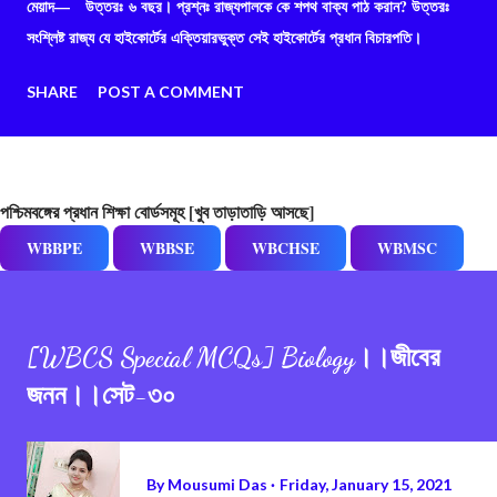
মেয়াদ— উত্তরঃ ৬ বছর। প্রশ্নঃ রাজ্যপালকে কে শপথ বাক্য পাঠ করান? উত্তরঃ
সংশ্লিষ্ট রাজ্য যে হাইকোর্টের এক্তিয়ারভুক্ত সেই হাইকোর্টের প্রধান বিচারপতি।
SHARE
POST A COMMENT
পশ্চিমবঙ্গের প্রধান শিক্ষা বোর্ডসমূহ [খুব তাড়াতাড়ি আসছে]
WBBPE
WBBSE
WBCHSE
WBMSC
[WBCS Special MCQs] Biology।।জীবের
জনন।।সেট-৩০
By
Mousumi Das
Friday, January 15, 2021