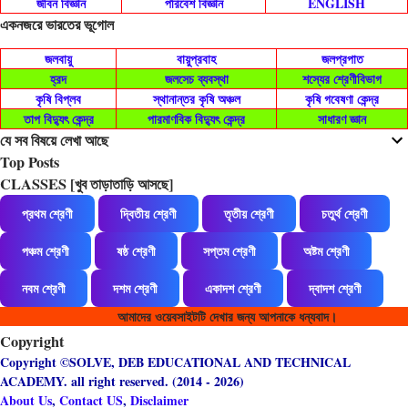
জীবন বিজ্ঞান
পরিবেশ বিজ্ঞান
ENGLISH
একনজরে ভারতের ভূগোল
জলবায়ু
বায়ুপ্রবাহ
জলপ্রপাত
হ্রদ
জলসেচ ব্যবস্থা
শস্যের শ্রেণীবিভাগ
কৃষি বিপ্লব
স্থানান্তর কৃষি অঞ্চল
কৃষি গবেষণা কেন্দ্র
তাপ বিদ্যুৎ কেন্দ্র
পারমাণবিক বিদ্যুৎ কেন্দ্র
সাধারণ জ্ঞান
যে সব বিষয়ে লেখা আছে
Top Posts
CLASSES [খুব তাড়াতাড়ি আসছে]
প্রথম শ্রেণী
দ্বিতীয় শ্রেণী
তৃতীয় শ্রেণী
চতুর্থ শ্রেণী
পঞ্চম শ্রেণী
ষষ্ঠ শ্রেণী
সপ্তম শ্রেণী
অষ্টম শ্রেণী
নবম শ্রেণী
দশম শ্রেণী
একাদশ শ্রেণী
দ্বাদশ শ্রেণী
আমাদের ওয়েবসাইটটি দেখার জন্য আপনাকে ধন্যবাদ।
Copyright
Copyright ©SOLVE, DEB EDUCATIONAL AND TECHNICAL
ACADEMY. all right reserved. (2014 - 2026)
About Us
,
Contact US
,
Disclaimer