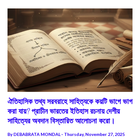
মরা কোটালের ক্ষেত্রে সাগর-মহাসাগরের জলতলের স্ফীতি সবচেয়ে কম হয়। 5 অমাবস্যা
তিথিতে পৃথিবীর একই পাশে একই সরলরেখায় চাঁদ ও সূর্য অবস্থান করে। পূর্ণিমা তিথিতে
সূর্য ও চাঁদের মাঝে পৃথিবী একই সরলরেখায় অবস্থান করে। কৃষ্ণ ও শুক্ল পক্ষের অষ্টমীত...
ঐতিহাসিক তথ্য সরবরাহে সাহিত্যকে কয়টি ভাগে ভাগ
করা যায়? প্রাচীন ভারতের ইতিহাস রচনায় দেশীয়
সাহিত্যের অবদান বিস্তারিত আলোচনা করো।
By
DEBABRATA MONDAL
Thursday, November 27, 2025