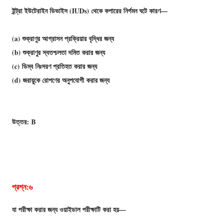
ইন্ট্রা ইউটেরাইন ডিভাইস (IUDs) থেকে কপারের নির্গমন ঘটে কারণ—
(a) শুক্রাণুর আগ্রাসন প্রক্রিয়ার বৃদ্ধির জন্য
(b) শুক্রাণুর স্বতশ্চলতা দমিত করার জন্য
(c) ডিম্ব নিঃসরণ প্রতিহত করার জন্য
(d) জরায়ুকে রােপণের অনুপযােগী করার জন্য
উত্তর: B
প্রশ্ন:৬
যা পরীক্ষা করার জন্য ওয়াইডাল পরীক্ষাটি করা হয়—