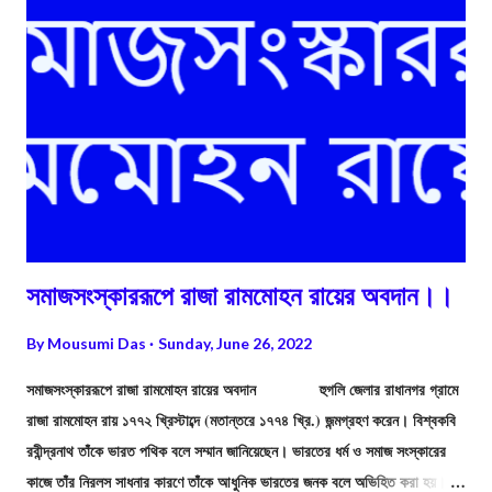
সমাজসংস্কাররূপে রাজা রামমোহন রায়ের অবদান।।
By
Mousumi Das
Sunday, June 26, 2022
সমাজসংস্কাররূপে রাজা রামমোহন রায়ের অবদান হুগলি জেলার রাধানগর গ্রামে
রাজা রামমোহন রায় ১৭৭২ খ্রিস্টাব্দে (মতান্তরে ১৭৭৪ খ্রি.) জন্মগ্রহণ করেন। বিশ্বকবি
রবীন্দ্রনাথ তাঁকে ভারত পথিক বলে সম্মান জানিয়েছেন। ভারতের ধর্ম ও সমাজ সংস্কারের
কাজে তাঁর নিরলস সাধনার কারণে তাঁকে আধুনিক ভারতের জনক বলে অভিহিত করা হয়। ড.