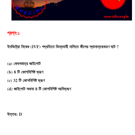
প্রশ্ন:১
ইনভিট্রো নিষেক (IVF) পদ্ধতিতে ডিম্ববাহী নালিতে কীসের স্থানান্তরকরণ ঘটে ?
(a) কেবলমাত্র জাইগােট
(b) 8 টি কোশবিশিষ্ট ভ্রূণ
(c) 32 টি কোশবিশিষ্ট ভ্রূণ
(d) জাইগােট অথবা 8 টি কোশবিশিষ্ট আদিভ্ৰূণ
উত্তর: D