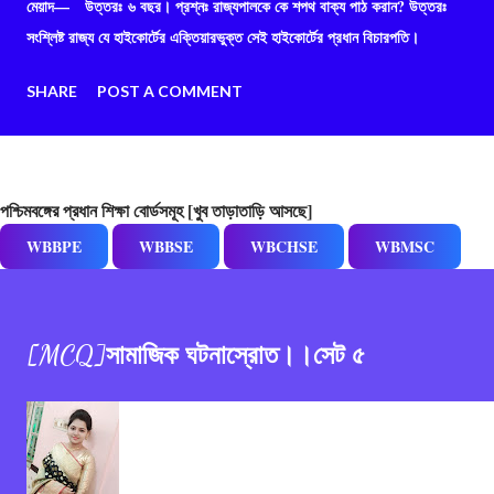
মেয়াদ— উত্তরঃ ৬ বছর। প্রশ্নঃ রাজ্যপালকে কে শপথ বাক্য পাঠ করান? উত্তরঃ
সংশ্লিষ্ট রাজ্য যে হাইকোর্টের এক্তিয়ারভুক্ত সেই হাইকোর্টের প্রধান বিচারপতি।
SHARE
POST A COMMENT
পশ্চিমবঙ্গের প্রধান শিক্ষা বোর্ডসমূহ [খুব তাড়াতাড়ি আসছে]
WBBPE
WBBSE
WBCHSE
WBMSC
[MCQ]সামাজিক ঘটনাস্রোত।।সেট ৫