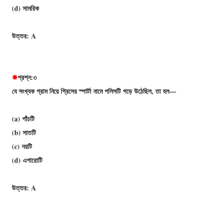
(d) সামরিক
উত্তর: A
✸
প্রশ্ন:৩
যে সংখ্যক গ্রাম নিয়ে গ্রিসের স্পার্টা নামে পলিসটি গড়ে উঠেছিল, তা হল—
(a) পাঁচটি
(b) সাতটি
(c) নয়টি
(d) এগারােটি
উত্তর: A