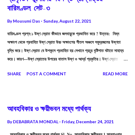
বারিমণ্ডল, সেট-৩
By
Mousumi Das
Sunday, August 22, 2021
বারিমণ্ডল প্রশ্ন:১ উষ্ণ স্রোত কীভাবে জলবায়ুকে প্রভাবিত করে ? উত্তর: নিম্ন
অক্ষাংশ থেকে প্রবাহিত উষ্ণ স্রোত উচ্চ অক্ষাংশের শীতল অঞ্চলে সমুদ্রজলের উষ্ণতা
বৃদ্ধি করে। উষ্ণ স্রোত যে উপকূলে প্রবাহিত হয় সেখানে প্রচুর বৃষ্টিপাত ঘটাতে সাহায্য
করে। কারণ—উষ্ণ স্রোতের উপরের বাতাস উষ্ণ ও আর্দ্র প্রকৃতির। উষ্ণ স্রোত
নিরক্ষীয় অঞ্চল ও মেরু অঞ্চলের সমুদ্রের জলে উষ্ণতার সমতা বিধানে সাহায্য করে। তাছাড়া
SHARE
POST A COMMENT
READ MORE
উষ্ণ স্রোত সংলগ্ন উপকূলের উষ্ণতাও বৃদ্ধি করে।
আবহবিকার ও ক্ষয়ীভবন মধ্যে পার্থক্য
By
DEBABRATA MONDAL
Friday, December 24, 2021
আবহবিকার ও ক্ষয়ীভবন মধ্যে পার্থক্য Sl. No. আবহবিকার ক্ষয়ীভবন 1 আবহাওয়ার