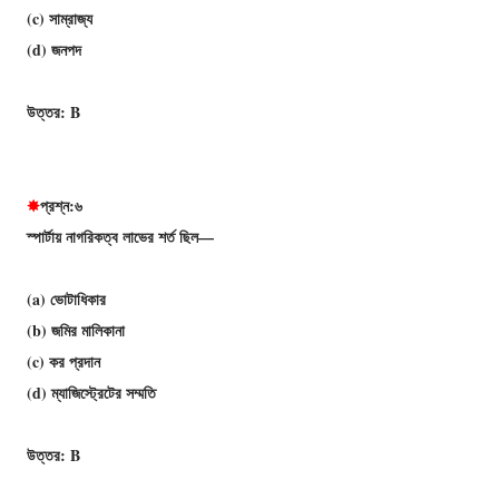
(c) সাম্রাজ্য
(d) জনপদ
উত্তর: B
✸
প্রশ্ন:৬
স্পার্টায় নাগরিকত্ব লাভের শর্ত ছিল—
(a) ভােটাধিকার
(b) জমির মালিকানা
(c) কর প্রদান
(d) ম্যাজিস্ট্রেটের সম্মতি
উত্তর: B