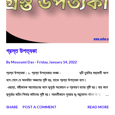
গ্রস্ত উপত্যকা
By
Mousumi Das
Friday, January 14, 2022
গ্রস্ত উপত্যকা : ১. গ্রস্ত উপত্যকার সংজ্ঞা : দুটি চ্যুতির মধ্যবর্তী অংশ
বসে গেলে যে অবনমিত অঞ্চলের সৃষ্টি হয়, তাকে গ্রস্ত উপত্যকা বলে।
এছাড়া, মহীভাবক আলোড়নের ফলে ভূপৃষ্ঠে সংকোচন ও প্রসারণ বলের সৃষ্টি হয়। যার ফলে
ভূপৃষ্ঠের কঠিন শিলায় ফাটলের সৃষ্টি হয়। পরবর্তীকালে পুনরায় ভূ-আন্দোলন ঘটলে বা ভূ-
আলোড়নের মাত্রা বৃদ্ধি পেলে ফাটল রেখা বরাবর শিলার একটি অংশ অপর অংশ থেকে
SHARE
POST A COMMENT
READ MORE
বিচ্ছিন্ন হয়ে পড়ে, একে চ্যুতি বলে। সংনমন বল বৃদ্ধি পেলে দুটি চ্যুতির মাঝের অংশ