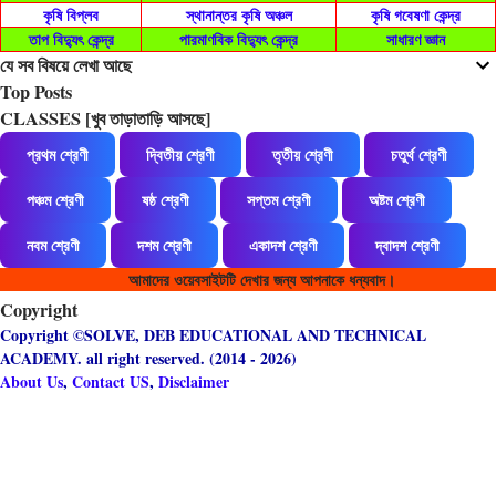
কৃষি বিপ্লব
স্থানান্তর কৃষি অঞ্চল
কৃষি গবেষণা কেন্দ্র
তাপ বিদ্যুৎ কেন্দ্র
পারমাণবিক বিদ্যুৎ কেন্দ্র
সাধারণ জ্ঞান
যে সব বিষয়ে লেখা আছে
Top Posts
CLASSES [খুব তাড়াতাড়ি আসছে]
প্রথম শ্রেণী
দ্বিতীয় শ্রেণী
তৃতীয় শ্রেণী
চতুর্থ শ্রেণী
পঞ্চম শ্রেণী
ষষ্ঠ শ্রেণী
সপ্তম শ্রেণী
অষ্টম শ্রেণী
নবম শ্রেণী
দশম শ্রেণী
একাদশ শ্রেণী
দ্বাদশ শ্রেণী
আমাদের ওয়েবসাইটটি দেখার জন্য আপনাকে ধন্যবাদ।
Copyright
Copyright ©SOLVE, DEB EDUCATIONAL AND TECHNICAL
ACADEMY. all right reserved. (2014 - 2026)
About Us
,
Contact US
,
Disclaimer