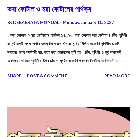
পুনরুদ্ধার করা সম্ভব।
ভরা কোটাল ও মরা কোটালের পার্থক্য
By
DEBABRATA MONDAL
Monday, January 10, 2022
ভরা কোটাল ও মরা কোটালের পার্থক্য Sl. No. ভরা কোটাল মরা কোটাল 1 চাঁদ, পৃথিবী
ও সূর্য একই সরল রেখায় অবস্থান করলে চাঁদ ও সূর্যের মিলিত আকর্ষণ পৃথিবীর একই
স্থানের উপর কার্যকরী হয়, ফলে ভরা কোটালের সৃষ্টি হয়। চাঁদ, পৃথিবী ও সূর্য সমকোণী
অবস্থানে থাকলে পৃথিবীর উপর চাঁদ ও সূর্যের আকর্ষণ পরস্পর বিপরীত ও বিরোধী হয়, ফলে
মরা কোটালের সৃষ্টি হয়। 2 মানবজীবনের উপর ভরা কোটালে (নদী-মোহানা, নৌ-চলাচল, মাছ
SHARE
POST A COMMENT
READ MORE
আহরণ ইত্যাদি)-র প্রভাব বেশি। মানবজীবনের উপর মরা কোটালের প্রভাব কম। 3 ভরা
কোটাল হয় অমাবস্যা ও পূর্ণিমা তিথিতে। মরা কোটাল হয় শুক্ল ও কৃষ্ণপক্ষের অষ্টমী
তিথিতে। 4 ভরা কোটালের ক্ষেত্রে সাগর-মহাসাগরের জলতল সবচেয়ে বেশী স্ফীত হয়।
মরা কোটালের ক্ষেত্রে সাগর-মহাসাগরের জলতলের স্ফীতি সবচেয়ে কম হয়। 5 অমাবস্যা
তিথিতে পৃথিবীর একই পাশে একই সরলরেখায় চাঁদ ও সূর্য অবস্থান করে। পূর্ণিমা তিথিতে
সূর্য ও চাঁদের মাঝে পৃথিবী একই সরলরেখায় অবস্থান করে। কৃষ্ণ ও শুক্ল পক্ষের অষ্টমীত...