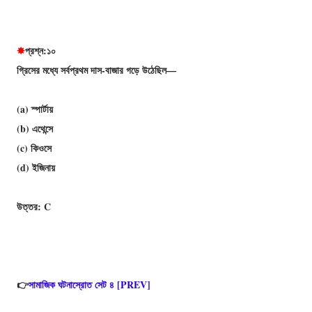
✸
প্রশ্ন:১০
গ্রিসের মধ্যে সর্বপ্রথম দাস-বাজার গড়ে উঠেছিল—
(a) স্পার্টায়
(b) এথেন্সে
(c) কিওসে
(d) ইজিনায়
উত্তর: C
👉
সামাজিক ঘটনাস্রোত সেট ৪ [PREV]