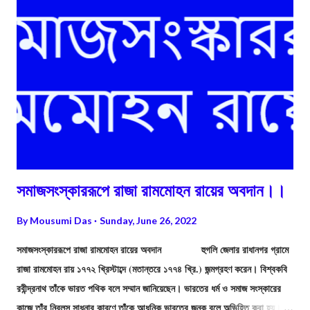
সমাজসংস্কাররূপে রাজা রামমোহন রায়ের অবদান।।
By
Mousumi Das
Sunday, June 26, 2022
সমাজসংস্কাররূপে রাজা রামমোহন রায়ের অবদান হুগলি জেলার রাধানগর গ্রামে
রাজা রামমোহন রায় ১৭৭২ খ্রিস্টাব্দে (মতান্তরে ১৭৭৪ খ্রি.) জন্মগ্রহণ করেন। বিশ্বকবি
রবীন্দ্রনাথ তাঁকে ভারত পথিক বলে সম্মান জানিয়েছেন। ভারতের ধর্ম ও সমাজ সংস্কারের
কাজে তাঁর নিরলস সাধনার কারণে তাঁকে আধুনিক ভারতের জনক বলে অভিহিত করা হয়। ড.