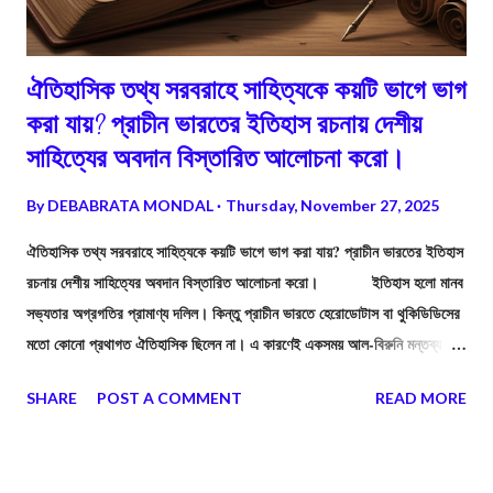
ঐতিহাসিক তথ্য সরবরাহে সাহিত্যকে কয়টি ভাগে ভাগ
করা যায়? প্রাচীন ভারতের ইতিহাস রচনায় দেশীয়
সাহিত্যের অবদান বিস্তারিত আলোচনা করো।
By
DEBABRATA MONDAL
Thursday, November 27, 2025
ঐতিহাসিক তথ্য সরবরাহে সাহিত্যকে কয়টি ভাগে ভাগ করা যায়? প্রাচীন ভারতের ইতিহাস
রচনায় দেশীয় সাহিত্যের অবদান বিস্তারিত আলোচনা করো। ইতিহাস হলো মানব
সভ্যতার অগ্রগতির প্রামাণ্য দলিল। কিন্তু প্রাচীন ভারতে হেরোডোটাস বা থুকিডিডিসের
মতো কোনো প্রথাগত ঐতিহাসিক ছিলেন না। এ কারণেই একসময় আল-বিরুনি মন্তব্য
করেছিলেন যে, "ভারতীয়দের কোনো ইতিহাস চেতনা নেই।" কিন্তু এই ধারণা সম্পূর্ণ সত্য
SHARE
POST A COMMENT
READ MORE
নয়। প্রাচীন ভারতের মুনি-ঋষি এবং কবিরা সরাসরি ইতিহাস না লিখলেও, তাঁদের রচিত
বিপুল সাহিত্যরাশির মধ্যে ছড়িয়ে আছে ইতিহাসের মহামূল্যবান উপাদান। এই
উপাদানগুলিকে বিজ্ঞানসম্মতভাবে বিশ্লেষণ করলেই প্রাচীন ভারতের লুপ্ত ইতিহাস