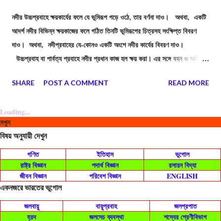
নদীর উচ্চপ্রবাহে ক্ষয়কার্যের ফলে যে ভূমিরূপ গড়ে ওঠে, তার বর্ণনা দাও। অথবা, একটি
আদর্শ নদীর বিভিন্ন ক্ষয়কাজের ফলে গঠিত তিনটি ভূমিরূপের চিত্রসহ সংক্ষিপ্ত বিবরণ
দাও। অথবা, নদীপ্রবাহের যে-কোনও একটি অংশে নদীর কার্যের বিবরণ দাও।
উচ্চপ্রবাহ বা পার্বত্য প্রবাহে নদীর প্রধান কাজ হল ক্ষয় করা। এর সঙ্গে বহন ও অতি
সামান্য পরিমান সঞ্চয়কার্য ও করে থাকে। পার্বত্য অঞ্চলে ভূমির ঢাল বেশি থাকে বলে এই
SHARE
POST A COMMENT
READ MORE
অংশে নদীপথের ঢাল খুব বেশি হয়, ফলে নদীর স্রোতও খুব বেশি হয়। স্বভাবতই পার্বত্য
অঞ্চলে নদী তার প্রবল জলস্রোতের সাহায্যে কঠিন পাথর বা শিলাখণ্ডকে ক্ষয় করে এবং
Loading...
ক্ষয়জাত পদার্থ ও প্রস্তরখণ্ডকে সবেগে বহনও করে। উচ্চ প্রবাহে নদীর এই ক্ষয়কার্য
বিষয় অনু
প্রধানত চারটি প্রক্রিয়ার দ্বারা সম্পন্ন হয়। এই প্রক্রিয়া গুলি হলো - অবঘর্ষ ক্ষয়, ঘর্ষণ
বিষয় অনুযায়ী দেখুন
ক্ষয়, জলপ্রবাহ ক্ষয় ও দ্রবণ ক্ষয়। নদীর ক্ষয়কাজের ফলে বিভিন্ন ভূমিরূপের সৃষ্টি হয়,
গণিত
ইতিহাস
ভূগোল
যেমন: (১) ইংরেজি "।" এবং "V" অক্ষরের মতো নদী উপত্যকা: পার্বত্য
রাষ্ট্র বিজ্ঞান
পদার্থ বিজ্ঞান
রসায়ন বিদ্যা
গতিপথের প্রথম অবস্থায় প্রবল বেগে নদী তার গতিপথের ...
জীবন বিজ্ঞান
পরিবেশ বিজ্ঞান
ENGLISH
একনজরে ভারতের ভূগোল
জলবায়ু
বায়ুপ্রবাহ
জলপ্রপাত
হ্রদ
জলসেচ ব্যবস্থা
শস্যের শ্রেণীবিভাগ