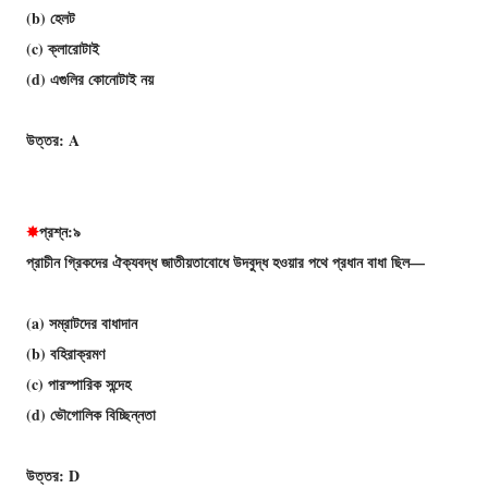
(b) হেলট
(c) ক্লারােটাই
(d) এগুলির কোনােটাই নয়
উত্তর: A
✸
প্রশ্ন:৯
প্রাচীন গ্রিকদের ঐক্যবদ্ধ জাতীয়তাবোধে উদবুদ্ধ হওয়ার পথে প্রধান বাধা ছিল—
(a) সম্রাটদের বাধাদান
(b) বহিরাক্রমণ
(c) পারস্পারিক সন্দেহ
(d) ভৌগোলিক বিচ্ছিন্নতা
উত্তর: D