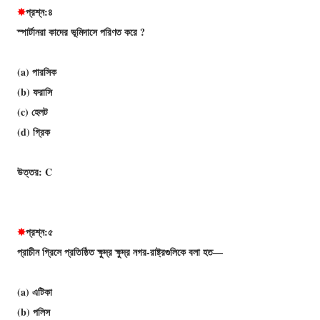
✸
প্রশ্ন:৪
স্পার্টানরা কাদের ভূমিদাসে পরিণত করে ?
(a) পারসিক
(b) ফরাসি
(c) হেলট
(d) গ্রিক
উত্তর: C
✸
প্রশ্ন:৫
প্রাচীন গ্রিসে প্রতিষ্ঠিত ক্ষুদ্র ক্ষুদ্র নগর-রাষ্ট্রগুলিকে বলা হত—
(a) এটিকা
(b) পলিস