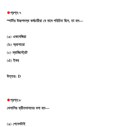
✸
প্রশ্ন:৭
স্পার্টার উচ্চপদস্থ কর্মচারীরা যে নামে পরিচিত ছিল, তা হল—
(a) একলেজিয়া
(b) অ্যাগারো
(c) ম্যাজিস্ট্রেট
(d) ইফর
উত্তর: D
✸
প্রশ্ন:৮
থেসালির ক্রীতদাসদের বলা হত—
(a) পেনেসটাই