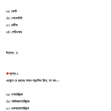
(a) হেলট
(b) পেনেসটাই
(c) মেটিক
(d) পেরিওকয়
উত্তর: A
✸
প্রশ্ন:২
এথেন্সে যে ধরনের শাসন প্রচলিত ছিল, তা হল—
(a) গণতান্ত্রিক
(b) অভিজাততান্ত্রিক
(c) একনায়কতান্ত্রিক