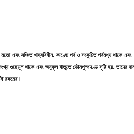
 মতাে এবং সঞ্চিত খাদ্যবিহীন, কাণ্ডে পর্ব ও সংকুচিত পর্বমধ্য থাকে এবং
খ্য গুচ্ছমূল থাকে এবং অনুকূল ঋতুতে ভৌমপুষ্পদণ্ড সৃষ্টি হয়, তাদের বাল
ড এই রকমের।