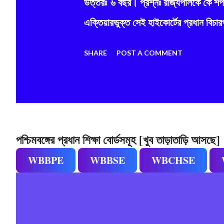
উত্তরঃ ৬ বছর। প্রশ্নঃ রাজ্যপালকে কে শপথ
এক্তিয়ারভুক্ত সেই হাইকোর্টের প্রধান বিচা
SHARE
POST A COMMENT
পশ্চিমবঙ্গের প্রধান শিক্ষা বোর্ডসমূহ [খুব তাড়াতাড়ি আসছে]
WBBPE
WBBSE
WBCHSE