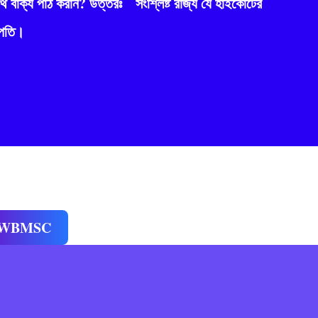
 বাক্য পাঠ করান? উত্তরঃ সংশ্লিষ্ট রাজ্য যে হাইকোর্টের
রপতি।
WBMSC