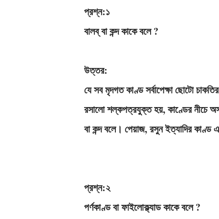
প্রশ্ন:১
বালব্ বা কন্দ কাকে বলে ?
উত্তর:
যে সব মৃদগত কাণ্ড সর্বাপেক্ষা ছােটো চাকতির
রসালাে শল্কপত্রযুক্ত হয়, কাণ্ডের নীচে অসং
বা কন্দ বলে। পেয়াজ, রসুন ইত্যাদির কাণ্
প্রশ্ন:২
পর্ণকাণ্ড বা ফাইলােক্ল্যাড কাকে বলে ?