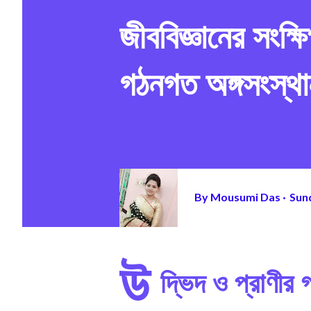
জীববিজ্ঞানের সংক্
গঠনগত অঙ্গসংস্থ
By
Mousumi Das
Sund
উ
দ্ভিদ ও প্রাণীর